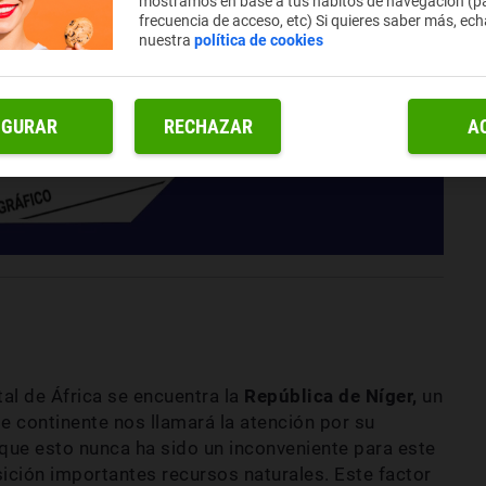
mostramos en base a tus hábitos de navegación (pá
frecuencia de acceso, etc) Si quieres saber más, ech
nuestra
política de cookies
IGURAR
RECHAZAR
A
tal de África se encuentra la
República de Níger,
un
 continente nos llamará la atención por su
nque esto nunca ha sido un inconveniente para este
ición importantes recursos naturales. Este factor