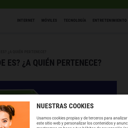
INTERNET
MÓVILES
TECNOLOGÍA
ENTRETENIMIENTO
 ES? ¿A QUIÉN PERTENECE?
DE ES? ¿A QUIÉN PERTENECE?
NUESTRAS COOKIES
Usamos cookies propias y de terceros para analizar
este sitio web y personalizar los contenidos y anunc