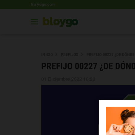
Ir a yoigo.com
INICIO
PREFIJOS
PREFIJO 00227 ¿DE DÓNDE
PREFIJO 00227 ¿DE DÓN
01 Diciembre 2022 16:28