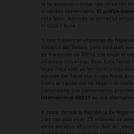
le ha ayudado a tratar con otros territ
acuerdos comerciales.
El prefijo int
esta labor. Además, la sociedad actual
el 00227 lo es.
Si nos fijamos en el paisaje de Níger
desierto del Sahara, pero este país se
de transición de África que cruza el c
Atlántico con el mar Rojo. Este factor
Níger haya sido un territorio próspero 
porción del Sahel que ocupa Níger es 
como el caudal del río Níger o el oasis
conveniente que contactemos previamen
internacional 00227
es una alternativ
A pesar de que la República de Níger c
país tan solo viven 23 millones de pe
otros estados africanos. Aun así, una 
otros países y si llaman a un teléfono f