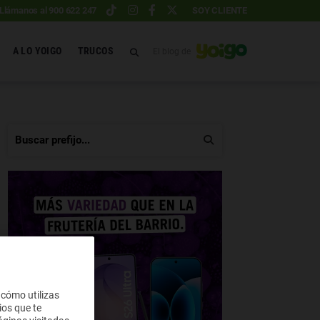
Llámanos al 900 622 247
SOY CLIENTE
A LO YOIGO
TRUCOS
El blog de
 cómo utilizas
ios que te