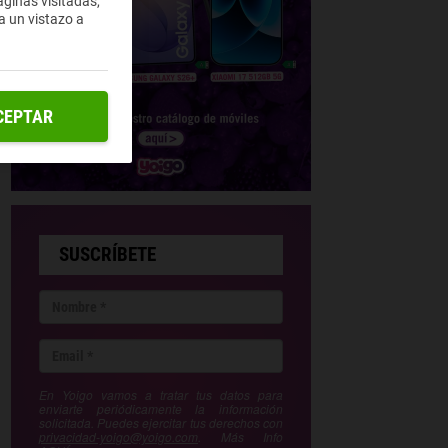
ginas visitadas,
a un vistazo a
CEPTAR
SUSCRÍBETE
En Yoigo vamos a tratar tus datos para
enviarte periódicamente la información
solicitada. Puedes ejercitar tus derechos con
privacidad-yoigo@yoigo.com
. Más Info