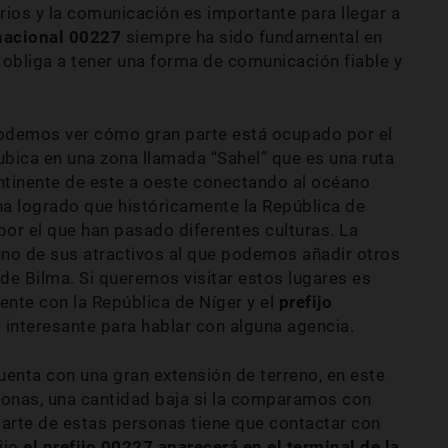
orios y la comunicación es importante para llegar a
ernacional 00227
siempre ha sido fundamental en
 obliga a tener una forma de comunicación fiable y
 podemos ver cómo gran parte está ocupado por el
 ubica en una zona llamada “Sahel” que es una ruta
ontinente de este a oeste conectando al océano
 ha logrado que históricamente la República de
por el que han pasado diferentes culturas. La
uno de sus atractivos al que podemos añadir otros
 de Bilma. Si queremos visitar estos lugares es
te con la República de Níger y el
prefijo
a interesante para hablar con alguna agencia.
uenta con una gran extensión de terreno, en este
rsonas, una cantidad baja si la comparamos con
parte de estas personas tiene que contactar con
ijo
el prefijo 00227 aparecerá en el terminal de la