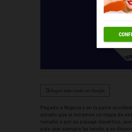
CONF
Seguir este medio en Google
Pegado a Nigeria y en la parte occiden
estado que si miramos un mapa de este
tamaño y por su paisaje desértico, au
país que siempre ha tenido a su dispos