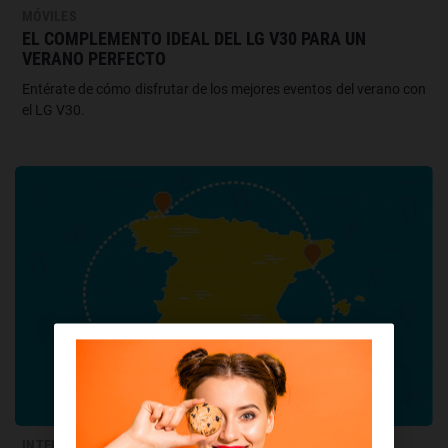
MÓVILES
EL COMPLEMENTO IDEAL DEL LG V30 PARA UN
VERANO PERFECTO
Entérate de cómo disfrutar de los mejores eventos del verano con
el LG V30.
INTERNET