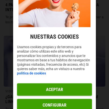
4 PARAÍSOS A LOS QUE MUDARTE SIN RENUNCIAR A
INTERNET
Te proponemos 4 lugares para viajar y quedarse sin renunciar a
los megas que te mereces. ¿Quieres descubrirlos?
NUESTRAS COOKIES
Usamos cookies propias y de terceros para
analizar cómo utilizas este sitio web y
personalizar los contenidos y anuncios que te
mostramos en base a tus hábitos de navegación
(páginas visitadas, frecuencia de acceso, etc) Si
quieres saber más, echa un vistazo a nuestra
política de cookies
ACEPTAR
VIDEOJUEGOS
¿GAMER DE PC DESDE LA CAMA O EL SOFÁ? STEAM
LINK LO HACE POSIBLE
CONFIGURAR