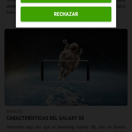
Te contamos cómo jugar en Steam en cualquier rincón de tu casa
desde tu smartphone o tablet, y 4 situaciones en las que te buena
falta te hará.
RECHAZAR
MÓVILES
CARACTERÍSTICAS DEL GALAXY S8
Descubre aquí por qué el Samsung Galaxy S8, con un diseño