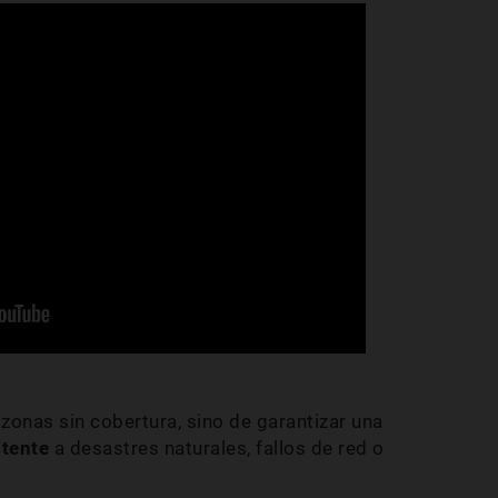
 zonas sin cobertura, sino de garantizar una
stente
a desastres naturales, fallos de red o