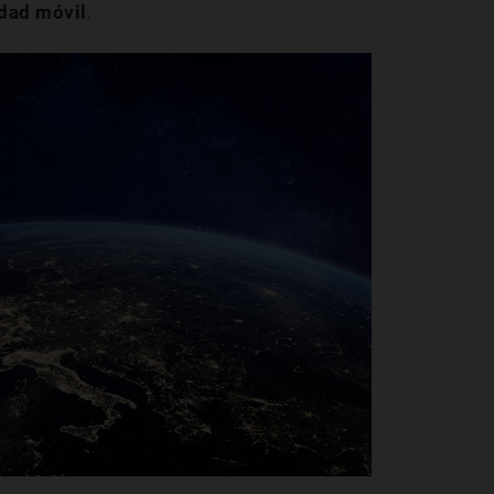
idad móvil
.