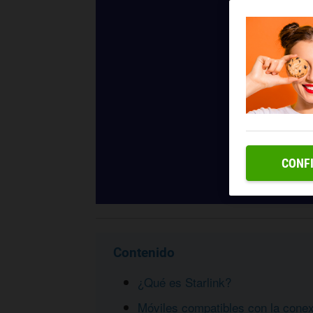
CONF
Contenido
¿Qué es Starlink?
Móviles compatibles con la conexi