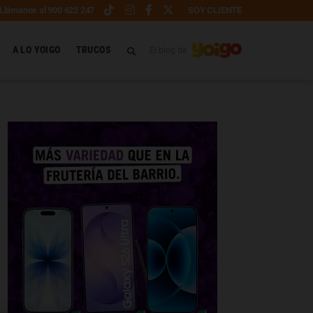
Llámanos al 900 622 247
SOY CLIENTE
A LO YOIGO
TRUCOS
El blog de