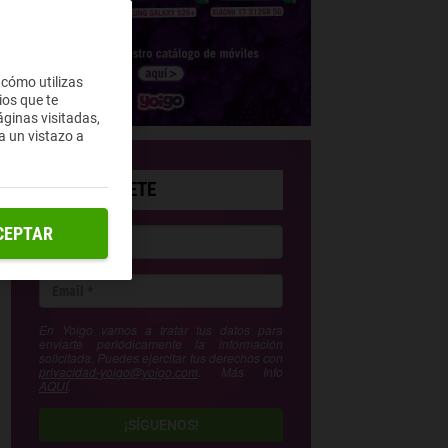
 cómo utilizas
ios que te
ginas visitadas,
a un vistazo a
SUSCRÍBETE
CEPTAR
En Yoigo vamos a tratar tus datos para
enviarte periódicamente la información
solicitada. Puedes ejercitar tus derechos con
privacidad-yoigo@yoigo.com
. Más Info
AQUÍ
.
¡SÍGUENOS!