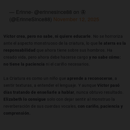
— Erinne- @erinnesince88 on 🦋
(@ErinneSince88)
November 12, 2025
Víctor crea, pero no sabe, ni quiere educarle
. No se horroriza
ante el aspecto monstruoso de la criatura, lo que
le aterra es la
responsabilidad
que ahora tiene sobre sus hombros. Ha
creado vida, pero ahora debe hacerse cargo
y no sabe cómo:
n
o tiene la paciencia
ni el cariño necesarios.
La Criatura es como un niño que
aprende a reconocerse
, a
sentir texturas, a entender el lenguaje. Y aunque
Víctor pasó
días tratando de enseñarle a hablar
, nunca obtuvo resultado.
Elizabeth lo consigue
solo con dejar sentir al monstruo la
reverberación de sus cuerdas vocales,
con cariño, paciencia y
comprensión.