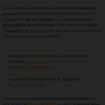
Otro cambio muy interesante es
la petición de compañía del
monstruo
. En el libro la criatura pide explícitamente a Víctor
otra igual a él,
del sexo opuesto
. En la película,
la criatura
quiere alguien que no le rechace
. En la versión original
pide
“companion”,
es decir,
compañía
, más que
compañera
(como lo
traducen en la versión en castellano).
victor's reaction when the creature asked simply for a
companion
#Frankenstein
pic.twitter.com/ZGjDSiEPu4
— gunel| frankenstein era 🎀 (@gunelk_)
November 12, 2025
Ese cambio de palabra
transforma el sentido completo
. En
esta versión del
clásico del terror
, por tanto,
la criatura busca