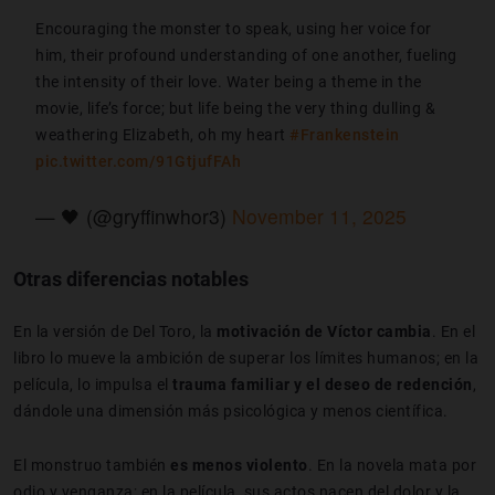
Encouraging the monster to speak, using her voice for
him, their profound understanding of one another, fueling
the intensity of their love. Water being a theme in the
movie, life’s force; but life being the very thing dulling &
weathering Elizabeth, oh my heart
#Frankenstein
pic.twitter.com/91GtjufFAh
— 🖤 (@gryffinwhor3)
November 11, 2025
Otras diferencias notables
En la versión de Del Toro, la
motivación de Víctor cambia
. En el
libro lo mueve la ambición de superar los límites humanos; en la
película, lo impulsa el
trauma familiar y el deseo de redención
,
dándole una dimensión más psicológica y menos científica.
El monstruo también
es menos violento
. En la novela mata por
odio y venganza; en la película, sus actos nacen del dolor y la