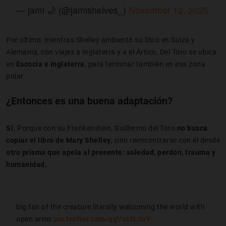
— jami 🌙 (@jamishelves_)
November 12, 2025
Por último, mientras Shelley ambientó su libro en Suiza y
Alemania, con viajes a Inglaterra y a el Ártico, Del Toro se ubica
en
Escocia e Inglaterra
, para terminar también en esa zona
polar.
¿Entonces es una buena adaptación?
Sí.
Porque con su Frankenstein, Guillermo del Toro
no busca
copiar el libro de Mary Shelley,
sino reencontrarse con él desde
otro prisma
que apela al presente:
soledad, perdón, trauma y
humanidad.
big fan of the creature literally welcoming the world with
open arms
pic.twitter.com/qgVsz6LcuY