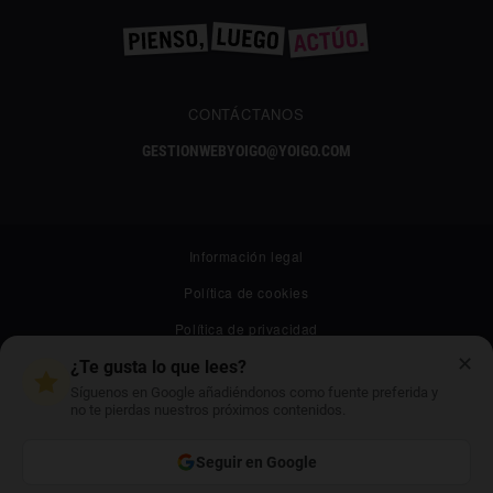
CONTÁCTANOS
GESTIONWEBYOIGO@YOIGO.COM
Información legal
Política de cookies
Política de privacidad
✕
Canal ético
¿Te gusta lo que lees?
Síguenos en Google añadiéndonos como fuente preferida y
Mapa web
no te pierdas nuestros próximos contenidos.
Archivo
Seguir en Google
Contacto