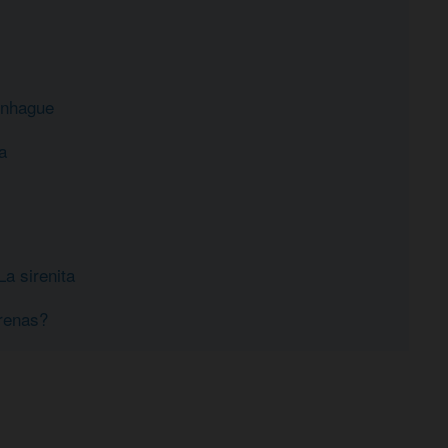
penhague
a
La sirenita
irenas?