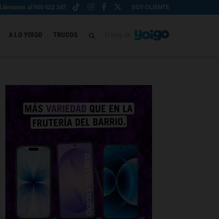
Llámanos al 900 622 247
SOY CLIENTE
A LO YOIGO
TRUCOS
El blog de