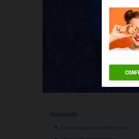
CONF
Contenido
La historia de la sirenita real
Un cuento aleccionador