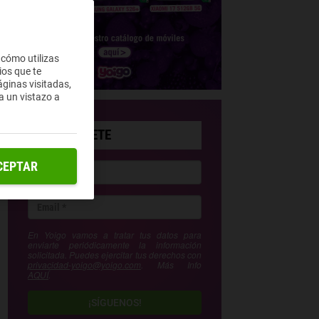
 cómo utilizas
ios que te
ginas visitadas,
a un vistazo a
SUSCRÍBETE
CEPTAR
En Yoigo vamos a tratar tus datos para
enviarte periódicamente la información
solicitada. Puedes ejercitar tus derechos con
privacidad-yoigo@yoigo.com
. Más Info
AQUÍ
.
¡SÍGUENOS!