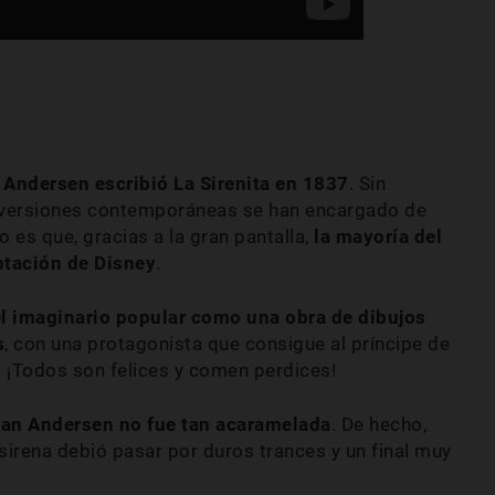
 Andersen escribió La Sirenita en 1837
. Sin
s versiones contemporáneas se han encargado de
o es que, gracias a la gran pantalla,
la mayoría del
ptación de Disney
.
n el imaginario popular como una obra de dibujos
s
, con una protagonista que consigue al príncipe de
. ¡Todos son felices y comen perdices!
ian Andersen no fue tan acaramelada
. De hecho,
irena debió pasar por duros trances y un final muy