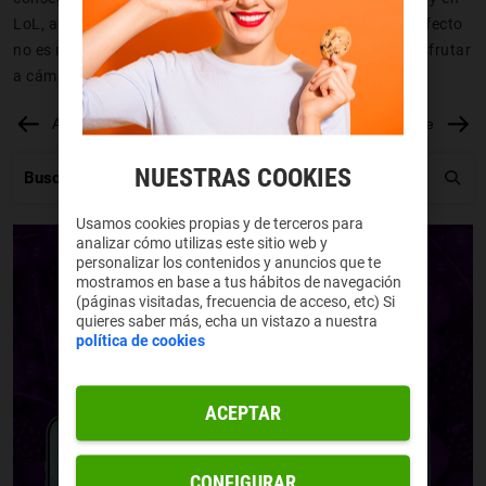
LoL, aunque van cambiando con cada actualización, su efecto
no es menos espectacular, ¡de esas cosas que hay que disfrutar
a cámara lenta y con palomitas!
Anterior
Siguiente
NUESTRAS COOKIES
Usamos cookies propias y de terceros para
analizar cómo utilizas este sitio web y
personalizar los contenidos y anuncios que te
mostramos en base a tus hábitos de navegación
(páginas visitadas, frecuencia de acceso, etc) Si
quieres saber más, echa un vistazo a nuestra
política de cookies
ACEPTAR
CONFIGURAR