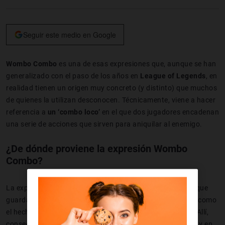
Seguir este medio en Google
Wombo Combo
es una de esas expresiones que, aunque se han
generalizado con el paso de los años en
League of Legends
, en
realidad tienen un origen muy concreto (y distinto) que muchos
de quienes la utilizan desconocen. Técnicamente, viene a hacer
referencia a
un ‘combo loco’
en el que dos jugadores encadenan
una serie de acciones que sirven para aniquilar al enemigo.
¿De dónde proviene la expresión Wombo
Combo?
La expresión
Wombo Combo
surgió en un videojuego del que
guardamos un grandísimo recuerdo y que es tan alocado como
el hecho que con ella se define: Super Smash Bros Melee. Allí,
conseguir un Wombo Combo era una auténtica maravilla, y en