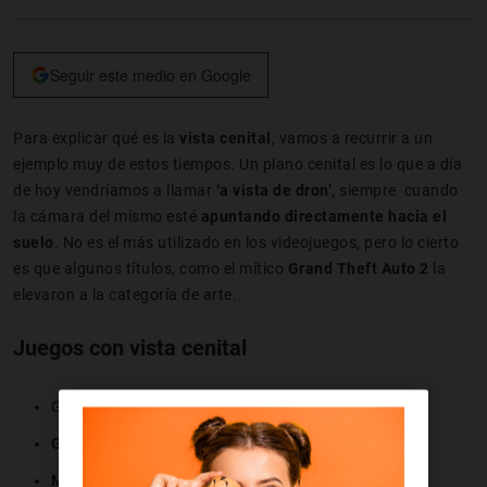
Seguir este medio en Google
Para explicar qué es la
vista cenital
, vamos a recurrir a un
ejemplo muy de estos tiempos. Un plano cenital es lo que a día
de hoy vendríamos a llamar
‘a vista de dron’,
siempre cuando
la cámara del mismo esté
apuntando directamente hacia el
suelo
. No es el más utilizado en los videojuegos, pero lo cierto
es que algunos títulos, como el mítico
Grand Theft Auto 2
la
elevaron a la categoría de arte.
Juegos con vista cenital
Grand Theft Auto
Grand Thetf Auto 2
Metal Gear Solid