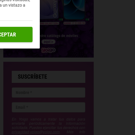
a un vistazo a
CEPTAR
SUSCRÍBETE
En Yoigo vamos a tratar tus datos para
enviarte periódicamente la información
solicitada. Puedes ejercitar tus derechos con
privacidad-yoigo@yoigo.com
. Más Info