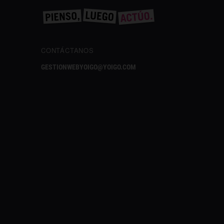
CONTÁCTANOS
GESTIONWEBYOIGO@YOIGO.COM
✕
¿Te gusta lo que lees?
Síguenos en Google añadiéndonos
como fuente preferida y no te pierdas