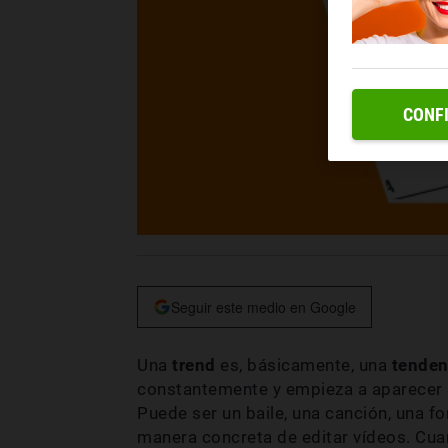
CONF
Seguir este medio en Google
Una
trend
es, básicamente, una
tenden
constantemente y empieza a aparecer p
Puede ser un baile, una canción, una for
manera concreta de editar vídeos. Cuan