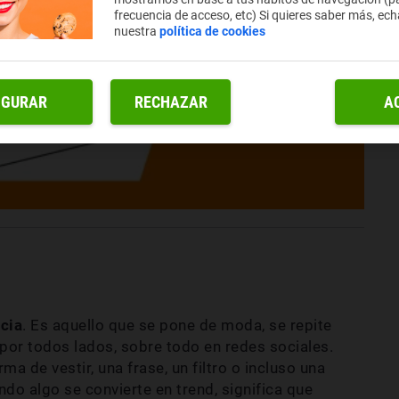
frecuencia de acceso, etc) Si quieres saber más, ech
nuestra
política de cookies
IGURAR
RECHAZAR
A
cia
. Es aquello que se pone de moda, se repite
or todos lados, sobre todo en redes sociales.
ma de vestir, una frase, un filtro o incluso una
do algo se convierte en trend, significa que