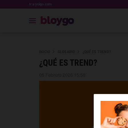
Ir a yoigo.com
INICIO
GLOSARIO
¿QUÉ ES TREND?
¿QUÉ ES TREND?
05 Febrero 2026 15:58