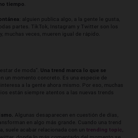
mo tiempo
.
pontánea
: alguien publica algo, a la gente le gusta,
todas partes. TikTok, Instagram y Twitter son los
 y, muchas veces, mueren igual de rápido.
“estar de moda”.
Una trend marca lo que se
n un momento concreto. Es una especie de
interesa a la gente ahora mismo. Por eso, muchas
os están siempre atentos a las nuevas trends
mismo.
Algunas desaparecen en cuestión de días,
ransforman en algo más grande. Cuando una trend
a, suele acabar relacionada con un
trending topic
,
witter, donde lo más comentado del momento se