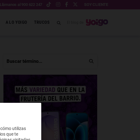
Llámanos al 900 622 247
SOY CLIENTE
A LO YOIGO
TRUCOS
El blog de
 cómo utilizas
ios que te
ginas visitadas,