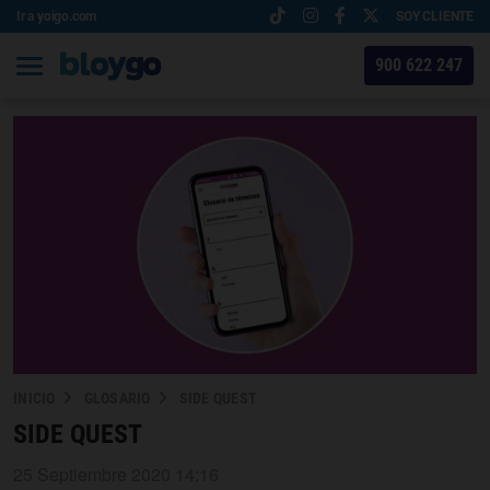
Ir a yoigo.com
SOY CLIENTE
900 622 247
INICIO
GLOSARIO
SIDE QUEST
SIDE QUEST
25 Septiembre 2020 14:16