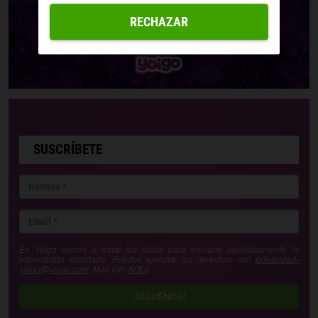
RECHAZAR
SUSCRÍBETE
En Yoigo vamos a tratar tus datos para enviarte periódicamente la
información solicitada. Puedes ejercitar tus derechos con
privacidad-
yoigo@yoigo.com
. Más Info
AQUÍ
.
¡SÍGUENOS!