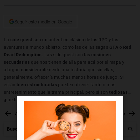
Seguir este medio en Google
La
side quest
son un auténtico clásico de los RPG y las
aventuras a mundo abierto, como las de las sagas
GTA
o
Red
Dead Redemption
. Las side quest son las
misiones
secundarias
que nos tienen de allá para acá por el mapa y
alargan considerablemente una historia que sin ellas,
generalmente, ofrecería muchas menos horas de juego. Si
están
bien estructuradas
pueden ofrecer tanto o más
entretenimiento que la trama principal, pero si son
tediosas…
¡pueden hacer que terminamos por no elegir ninguna!
Anterior
Siguiente