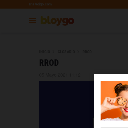
Ir a yoigo.com
INICIO
GLOSARIO
RROD
RROD
05 Mayo 2021 11:12