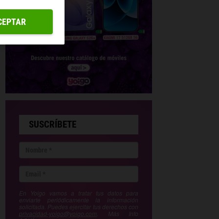
CEPTAR
SUSCRÍBETE
En Yoigo vamos a tratar tus datos para
enviarte periódicamente la información
solicitada. Puedes ejercitar tus derechos con
privacidad-yoigo@yoigo.com
. Más Info