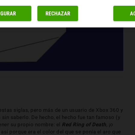
IGURAR
RECHAZAR
A
estas siglas, pero más de un usuario de Xbox 360 y
 sin saberlo. De hecho, el hecho fue tan famoso (y
tener su propio nombre: el
Red Ring of Death
, ¡o
 así porque era el color del que se ponía el aro que