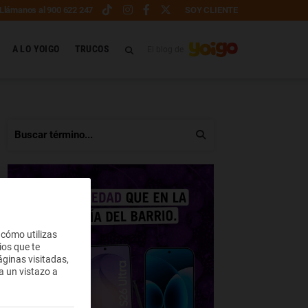
Llámanos al 900 622 247
SOY CLIENTE
A LO YOIGO
TRUCOS
El blog de
 cómo utilizas
ios que te
ginas visitadas,
a un vistazo a