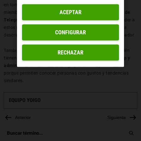
en torno a una temática común que interesan a todos los
ACEPTAR
miembros del mismo. Estos entornos se llamarían
grupos de
Telegram pxp.
En principio cualquier persona podría acceder a
estos grupos, aunque siempre es recomendable leer bien la
CONFIGURAR
descripción de ese grupo y solicitar el ingreso al administrador.
También es destacable el hecho de que los usuarios también
RECHAZAR
tienen la opción de
crear su propio grupo de Telegram pxp y
administrarlo.
Además, estos grupos son muy valorados
porque permiten conocer personas con gustos y tendencias
similares.
EQUIPO YOIGO
Anterior
Siguiente