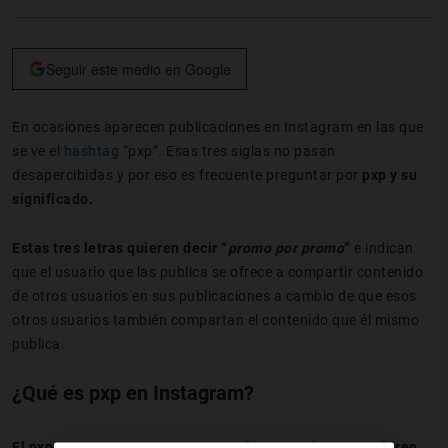
Seguir este medio en Google
En ocasiones aparecen publicaciones en Instagram en las que
se ve el
hashtag
“pxp”. Esas tres siglas no pasan
desapercibidas y por eso es frecuente preguntar por
pxp y su
significado.
Estas tres letras quieren decir “
promo por promo
”
e indican
que el usuario que las publica se ofrece a compartir contenido
de otros usuarios en sus publicaciones a cambio de que esos
otros usuarios también compartan el contenido que él mismo
publica.
¿Qué es pxp en Instagram?
El pxp es un recurso que usan muchos usuarios que quieren