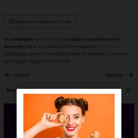
Seguir este medio en Google
Un
nintendero
es un
fanboy
o seguidor incondicional de
Nintendo
, por lo que suele defender todas las
consolas
y
videojuegos que esta compañía lanza al mercado. A veces sin
usar ningún argumento racional.
Anterior
Siguiente