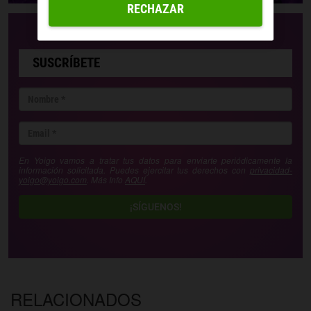
RECHAZAR
SUSCRÍBETE
En Yoigo vamos a tratar tus datos para enviarte periódicamente la
información solicitada. Puedes ejercitar tus derechos con
privacidad-
yoigo@yoigo.com
. Más Info
AQUÍ
.
¡SÍGUENOS!
RELACIONADOS