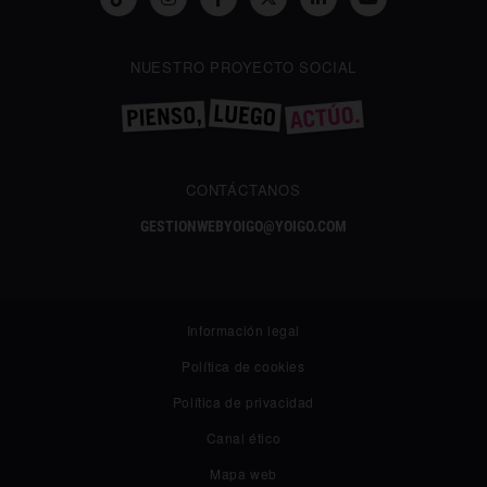
NUESTRO PROYECTO SOCIAL
CONTÁCTANOS
GESTIONWEBYOIGO@YOIGO.COM
Información legal
Política de cookies
Política de privacidad
✕
Canal ético
¿Te gusta lo que lees?
Síguenos en Google añadiéndonos como fuente preferida y
Mapa web
no te pierdas nuestros próximos contenidos.