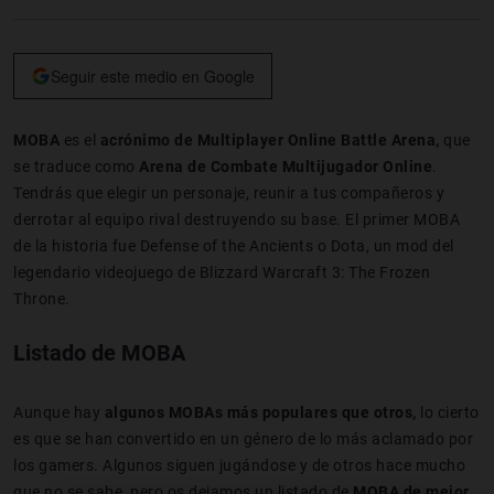
Seguir este medio en Google
MOBA
es el
acrónimo de Multiplayer Online Battle Arena,
que
se traduce como
Arena de Combate Multijugador Online
.
Tendrás que elegir un personaje, reunir a tus compañeros y
derrotar al equipo rival destruyendo su base. El primer MOBA
de la historia fue Defense of the Ancients o Dota, un mod del
legendario videojuego de Blizzard Warcraft 3: The Frozen
Throne.
Listado de MOBA
Aunque hay
algunos MOBAs más populares que otros,
lo cierto
es que se han convertido en un género de lo más aclamado por
los gamers. Algunos siguen jugándose y de otros hace mucho
que no se sabe, pero os dejamos un listado de
MOBA de mejor