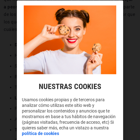
a peor en función de la puntuación que han recibido
por parte
de los jugadores a lo largo de los años. Al final, nadie mejor que
los que los ponen a prueba a diario los títulos para decidir
cuáles merecen la pena y cuáles no, ¿no creéis?
Dota 2
Heroes of Storm
Smite
Battlerite
NUESTRAS COOKIES
The Witcher: Battle Arena
League of Legends
Usamos cookies propias y de terceros para
analizar cómo utilizas este sitio web y
Fractured Space
personalizar los contenidos y anuncios que te
mostramos en base a tus hábitos de navegación
Arena of Valor
(páginas visitadas, frecuencia de acceso, etc) Si
quieres saber más, echa un vistazo a nuestra
The Elder Scrolls online: Greymoor
política de cookies