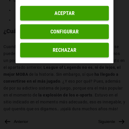
Guardianes de la Tierra Media
ACEPTAR
¿Cuál es el MOBA más jugado?
CONFIGURAR
Cuando se dice que algo es ‘lo mejor de la historia’, nunca se
RECHAZAR
puede ser completamente objetivo. Sin embargo, si afinamos
un poco más, la cosa cambia. Como os hemos contado visto en
el apartado anterior,
League of Legends no es, ni de lejos, el
mejor MOBA
de la historia. Sin embargo, sí que
ha llegado a
convertirse en el más jugado
. ¿Y eso por qué? Pues, además
de por su adictivo sistema de juego, porque era el más popular
en el momento de
la explosión de los e-sports
. Estuvo en el
sitio indicado en el momento más adecuado, eso es innegable, y
qué queréis que os digamos… ¡ojalá dura muchos años más!
Anterior
Siguiente