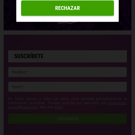
RECHAZAR
SUSCRÍBETE
En Yoigo vamos a tratar tus datos para enviarte periódicamente la
información solicitada. Puedes ejercitar tus derechos con
privacidad-
yoigo@yoigo.com
. Más Info
AQUÍ
.
¡SÍGUENOS!