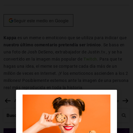
Seguir este medio en Google
Kappa
es un meme o emoticono que se utiliza para indicar que
nuestro último comentario pretendía ser irónico
. Se basa en
una foto de Josh DeSeno, extrabajador de Justin.tv., y se ha
convertido en la imagen más popular de
Twitch
. Para que te
hagas una idea, el meme se comparte cada día más de un
millón de veces en Internet. ¡Y los emoticonos ascienden a los 2
millones! Posiblemente estemos ante la imagen de una persona
real más reproducida en toda la historia.
Anterior
Siguiente