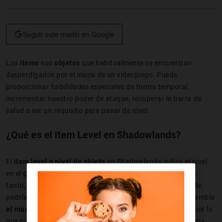
Seguir este medio en Google
Los
ítems
son
objetos
que habitualmente se encuentran
desperdigados por el mapa de un videojuego. Puede
proporcionar habilidades especiales de forma temporal,
incrementar nuestro poder de ataque, recuperar la barra de
salud o ser un requisito para pasar de nivel.
¿Qué es el Item Level en Shadowlands?
El
item level o nivel de objeto
en Shadowlands indica el nivel
en el que se encuentran los objetos de equipamos y, por lo
tanto, cuánto podrán ayudarnos en el juego, o hasta dónde
podrían llegar a hacerlo. Por lo general, cada expansión cambia
el máximo de item level de un buen número de objetos
, por lo
que puede que con cada una de ellas nos interesa más o nos