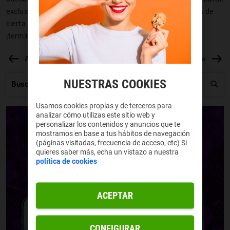
exclusivamente en el momento del disparo y que requerirá de
cierta habilidad, porque si juegan así todo el tiempo…
¡terminarán con una tendinitis importante!
Anterior
Siguiente
NUESTRAS COOKIES
Usamos cookies propias y de terceros para
analizar cómo utilizas este sitio web y
personalizar los contenidos y anuncios que te
mostramos en base a tus hábitos de navegación
(páginas visitadas, frecuencia de acceso, etc) Si
quieres saber más, echa un vistazo a nuestra
política de cookies
ACEPTAR
CONFIGURAR