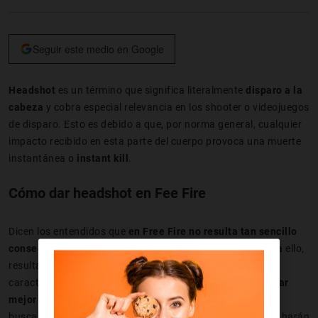
Seguir este medio en Google
Headshot
es un término que significa literalmente
disparo a la
cabeza
y cobra especial relevancia en los shooter o videojuegos
de disparo. Esto es debido a que, por norma general, cualquier
impacto recibido en esta parte del cuerpo provoca una muerte
instantánea o
instant kill
.
Cómo dar headshot en Fee Fire
Dicen los entendidos que
en Free Fire no resulta tan sencillo
conseguir un headshot
como en otros shooter y que, para ello,
resulta necesario coger el ratón de una forma bastante
característica:
elevando un poco el pulgar para estabilizar
mejor el arma
y poder conseguir así la instant kill que
buscamos. No lo hemos probado, pero suponemos que lo harán