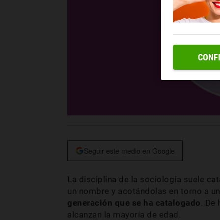
CONF
Seguir este medio en Google
La disciplina de la sociología suele c
un nombre y acotándolas en torno a u
generación que se ha catalogado
. De
alcanzan la mayoría de edad.