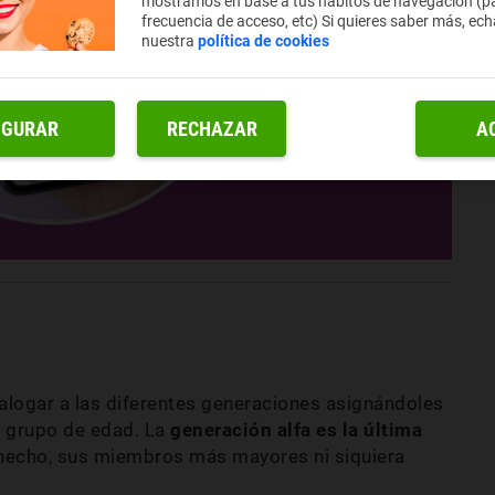
mostramos en base a tus hábitos de navegación (pá
frecuencia de acceso, etc) Si quieres saber más, ech
nuestra
política de cookies
IGURAR
RECHAZAR
A
atalogar a las diferentes generaciones asignándoles
n grupo de edad. La
generación alfa
es la última
 hecho, sus miembros más mayores ni siquiera