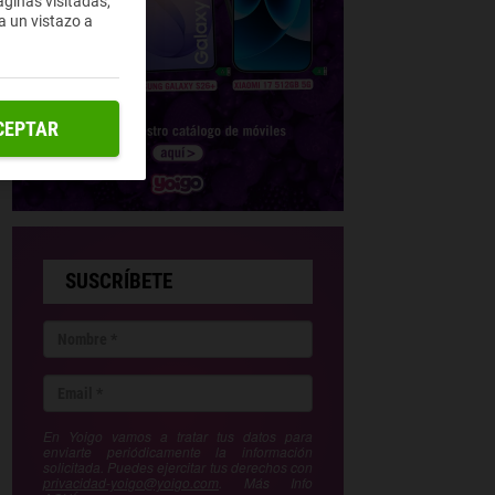
ginas visitadas,
a un vistazo a
CEPTAR
SUSCRÍBETE
En Yoigo vamos a tratar tus datos para
enviarte periódicamente la información
solicitada. Puedes ejercitar tus derechos con
privacidad-yoigo@yoigo.com
. Más Info