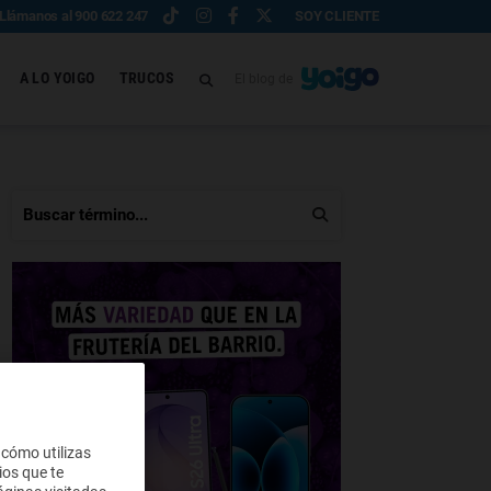
Llámanos al 900 622 247
SOY CLIENTE
A LO YOIGO
TRUCOS
El blog de
 cómo utilizas
ios que te