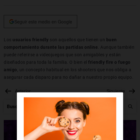
Seguir este medio en Google
Los
usuarios friendly
son aquellos que tienen un
buen
comportamiento durante las partidas online
. Aunque también
puede referirse a videojuegos que son amigables y están
diseñados para toda la familia. O bien el
friendly fire o fuego
amigo
, un concepto habitual en los shooters que nos obliga a
asegurar cada disparo para no dañar a nuestro propio equipo.
Anterior
Siguiente