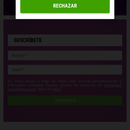
RECHAZAR
SUSCRÍBETE
En Yoigo vamos a tratar tus datos para enviarte periódicamente la
información solicitada. Puedes ejercitar tus derechos con
privacidad-
yoigo@yoigo.com
. Más Info
AQUÍ
.
¡SÍGUENOS!