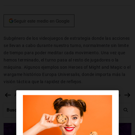
Seguir este medio en Google
Subgénero de los videojuegos de estrategia donde las acciones
se llevan a cabo durante nuestro turno, normalmente sin limite
de tiempo para poder meditar cada movimiento. Una vez que
hemos terminado, el turno pasa al resto de jugadores o la
máquina. Algunos ejemplos son Heroes of Might and Magic o el
wargame histórico Europa Universalis, donde importa más la
visión táctica que la rapidez de reflejos.
Anterior
Siguiente