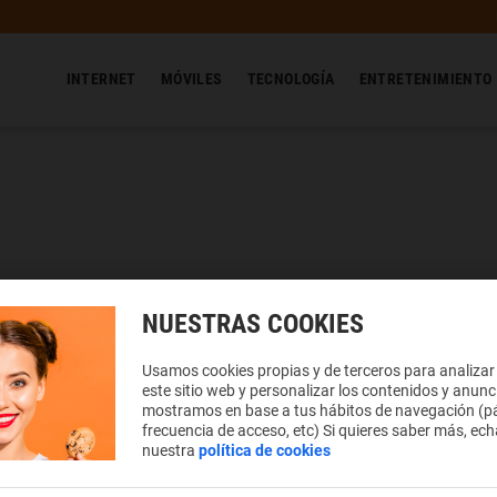
INTERNET
MÓVILES
TECNOLOGÍA
ENTRETENIMIENTO
2024
NUESTRAS COOKIES
Usamos cookies propias y de terceros para analizar
este sitio web y personalizar los contenidos y anunc
mostramos en base a tus hábitos de navegación (pá
frecuencia de acceso, etc) Si quieres saber más, ech
nuestra
política de cookies