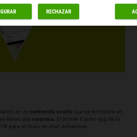
IGURAR
RECHAZAR
A
pañol) es un
contenido oculto
que se introduce en
se lleven una
sorpresa
. El primer Easter egg de la
78 para el título de Atari Adventure.