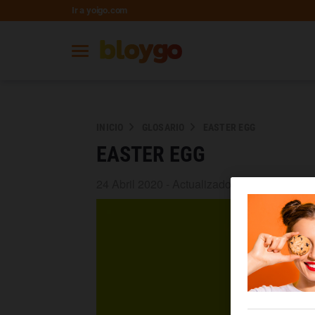
Ir a yoigo.com
INICIO
GLOSARIO
EASTER EGG
EASTER EGG
24 Abril 2020 - Actualizado 03 Septiembre 