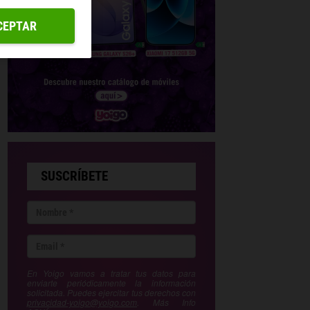
CEPTAR
SUSCRÍBETE
En Yoigo vamos a tratar tus datos para
enviarte periódicamente la información
solicitada. Puedes ejercitar tus derechos con
privacidad-yoigo@yoigo.com
. Más Info