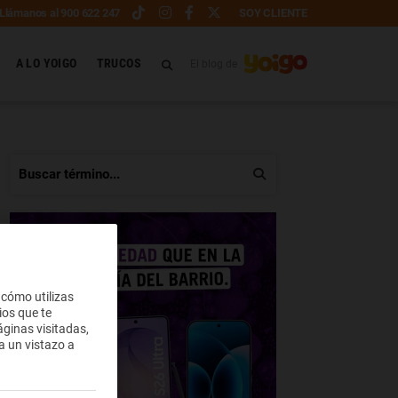
Llámanos al 900 622 247
SOY CLIENTE
A LO YOIGO
TRUCOS
El blog de
 cómo utilizas
ios que te
ginas visitadas,
a un vistazo a