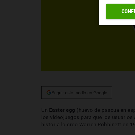
CONF
Seguir este medio en Google
Un
Easter egg
(huevo de pascua en es
los videojuegos para que los usuarios 
historia lo creó Warren Robbinett en 19