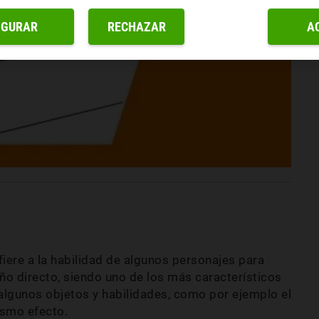
IGURAR
RECHAZAR
A
ere a la habilidad de algunos personajes para
ño directo, siendo uno de los más característicos
algunos objetos y habilidades, como por ejemplo el
ismo efecto.