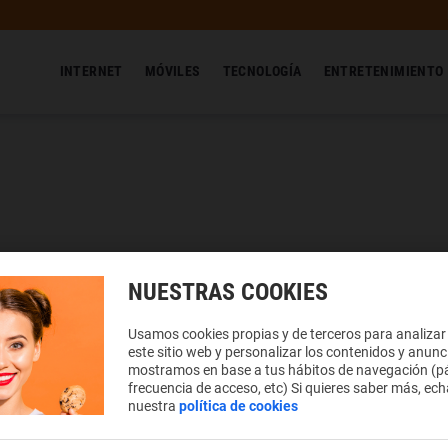
INTERNET
MÓVILES
TECNOLOGÍA
ENTRETENIMIENTO
NUESTRAS COOKIES
Usamos cookies propias y de terceros para analizar
este sitio web y personalizar los contenidos y anunc
mostramos en base a tus hábitos de navegación (pá
frecuencia de acceso, etc) Si quieres saber más, ech
nuestra
política de cookies