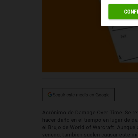
CONF
Seguir este medio en Google
Acrónimo de Damage Over Time. Se refi
hacer daño en el tiempo en lugar de da
el Brujo de World of Warcraft. Aunque 
veneno, también suelen causar este m