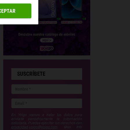
CEPTAR
SUSCRÍBETE
En Yoigo vamos a tratar tus datos para
enviarte periódicamente la información
solicitada. Puedes ejercitar tus derechos con
privacidad-yoigo@yoigo.com
. Más Info