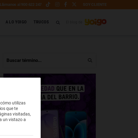
Llámanos al 900 622 247
SOY CLIENTE
A LO YOIGO
TRUCOS
El blog de
 cómo utilizas
ios que te
ginas visitadas,
a un vistazo a