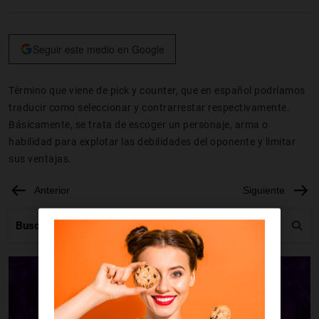
Seguir este medio en Google
Término que viene de pick y counter, que en español podríamos
traducir como seleccionar y contrarrestar respectivamente.
Básicamente, se trata de escoger un personaje, arma o
habilidad para explotar las debilidades del oponente y limitar
sus ventajas.
Anterior
Siguiente