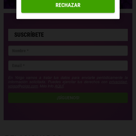
RECHAZAR
SUSCRÍBETE
En Yoigo vamos a tratar tus datos para enviarte periódicamente la
información solicitada. Puedes ejercitar tus derechos con
privacidad-
yoigo@yoigo.com
. Más Info
AQUÍ
.
¡SÍGUENOS!