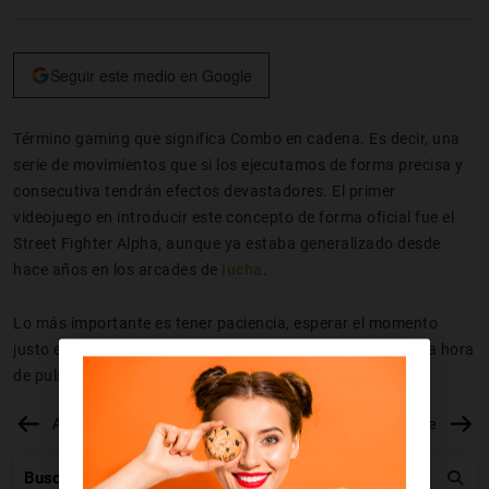
Seguir este medio en Google
Término gaming que significa Combo en cadena. Es decir, una
serie de movimientos que si los ejecutamos de forma precisa y
consecutiva tendrán efectos devastadores. El primer
videojuego en introducir este concepto de forma oficial fue el
Street Fighter Alpha, aunque ya estaba generalizado desde
hace años en los arcades de
lucha
.
Lo más importante es tener paciencia, esperar el momento
justo en el que el rival baje la guardia y cuidar el timing a la hora
de pulsar los botones.
Anterior
Siguiente