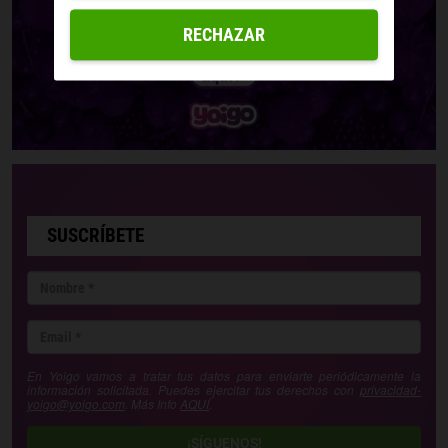
RECHAZAR
SUSCRÍBETE
En Yoigo vamos a tratar tus datos para enviarte periódicamente la
información solicitada. Puedes ejercitar tus derechos con
privacidad-
yoigo@yoigo.com
. Más Info
AQUÍ
.
¡SÍGUENOS!