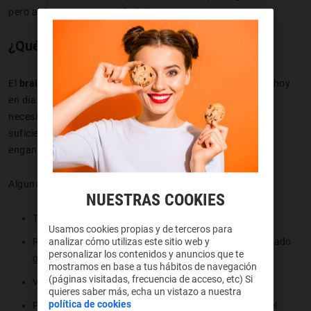
pero ahí sigues, consumiéndolo sin parar.
¿Qué significa brainrot?
El
brainrot
refleja muy bien cómo consumimos contenido hoy
en día: rápido, constante y muchas veces sin filtro. No
necesitas que algo sea profundo o útil, solo que sea lo
suficientemente entretenido como para mantenerte
enganchado.
Algunas situaciones típicas de brainrot serían:
NUESTRAS COOKIES
Tener una canción viral en bucle en la cabeza todo el día.
Usamos cookies propias y de terceros para
Repetir una frase o meme sin parar porque se te ha quedado
analizar cómo utilizas este sitio web y
personalizar los contenidos y anuncios que te
grabado.
mostramos en base a tus hábitos de navegación
(páginas visitadas, frecuencia de acceso, etc) Si
Ver el mismo tipo de vídeos una y otra vez sin cansarte.
quieres saber más, echa un vistazo a nuestra
política de cookies
Pasar horas consumiendo contenido sin darte cuenta del