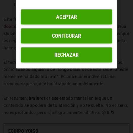
tiempo.
ACEPTAR
Este fenómeno está muy relacionado con hábitos como el
doomscrolling
, donde consumes contenido de forma continua
sin un objetivo claro. La diferencia es que el brainrot no siempre
CONFIGURAR
es negativo: a veces simplemente es contenido absurdo que te
hace gracia… aunque no aporte mucho más.
RECHAZAR
El término también se usa de forma exagerada entre amigos,
como cuando alguien dice “tengo brainrot de esta serie” o “este
meme me ha dado brainrot”. Es una manera divertida de
reconocer que algo te ha atrapado completamente.
En resumen,
brainrot
es ese estado mental en el que un
contenido se apodera de tu atención y no te suelta. No es serio,
no es profundo… pero sí peligrosamente adictivo. 😵📱🌀
EQUIPO YOIGO