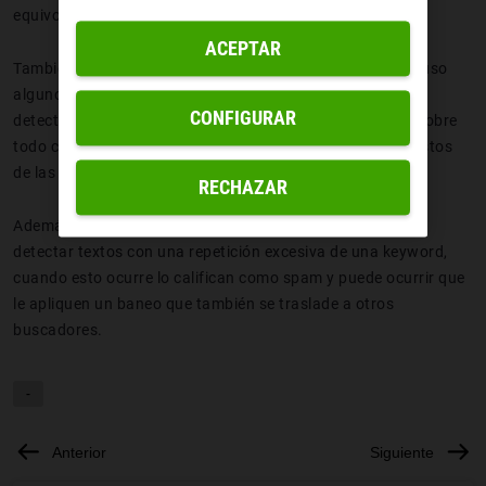
equivocado.
ACEPTAR
También se puede
banear el nombre de un usuario
e incluso
algunos buscadores ya cuentan con tecnología capaz de
CONFIGURAR
detectar información falsa o ilegal y aplicar un bloqueo, sobre
todo cuando este contenido aparece en los primeros puestos
de las búsquedas.
RECHAZAR
Además, hay buscadores que incluyen filtros capaces de
detectar textos con una repetición excesiva de una keyword,
cuando esto ocurre lo califican como spam y puede ocurrir que
le apliquen un baneo que también se traslade a otros
buscadores.
-
Anterior
Siguiente