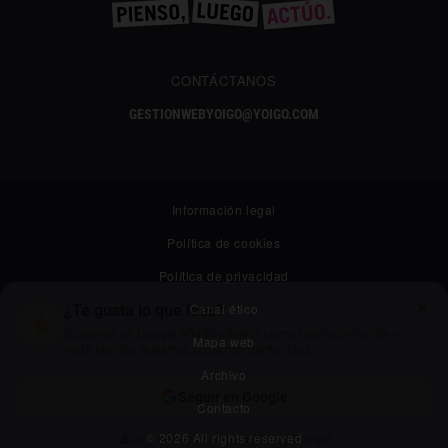
CONTÁCTANOS
GESTIONWEBYOIGO@YOIGO.COM
Información legal
Política de cookies
Política de privacidad
✕
Canal ético
¿Te gusta lo que lees?
Síguenos en Google añadiéndonos como fuente preferida y
Mapa web
no te pierdas nuestros próximos contenidos.
Archivo
Seguir en Google
Contacto
© 2026 All rights reserved
Solo necesitas una cuenta de Google