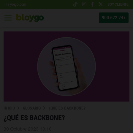
Ir a yoigo.com
SOY CLIENTE
900 622 247
INICIO
GLOSARIO
¿QUÉ ES BACKBONE?
¿QUÉ ES BACKBONE?
30 Octubre 2023 10:10