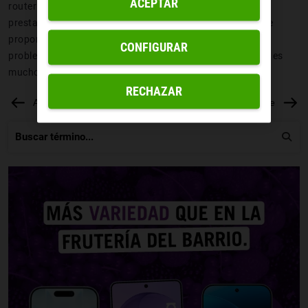
ACEPTAR
router del que depende la conexión. Esta red aporta la
prestación de generar una conexión por duplicado y eso le
proporciona una mayor velocidad a la vez que reduce
CONFIGURAR
problemas, aunque el precio de este tipo de red Backbone es
mucho más alto.
RECHAZAR
Anterior
Siguiente