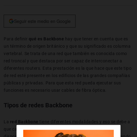
Seguir este medio en Google
Para definir
qué es Backbone
hay que tener en cuenta que es
un término de origen británico y que su significado es columna
vertebral. Se trata de una red que también es conocida como
red troncal y que destaca por ser capaz de interconectar a
diferentes routers. Esta prestación es la que hace que este tipo
de red esté presente en los edificios de las grandes compañías
públicas y privadas. Para que esta red pueda ejecutar sus
funciones es necesario usar cables de fibra óptica.
Tipos de redes Backbone
La
red Backbone
tiene diferentes modalidades y eso se debe a
que cada vez más corporaciones necesitan conectar más
dispositivos a internet. Esta circunstancia se suele dar cuando