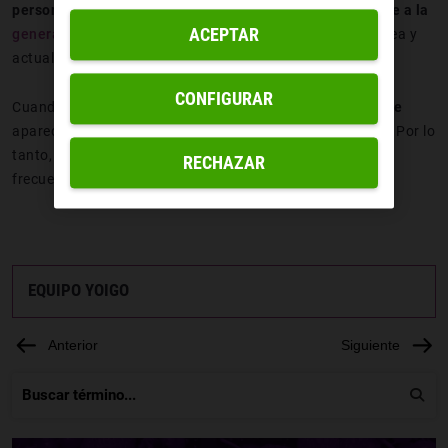
personas que están en el grupo de edad correspondiente a la
ACEPTAR
generación Z
, no se trata de una expresión contemporánea y
actual.
CONFIGURAR
Cuando se habla de la expresión
ahre y de dónde proviene
aparece el año 2007 y la tribu urbana argentina Flogeers. Por lo
tanto, es una palabra muy asentada y que se usa con
RECHAZAR
frecuencia en países sudamericanos.
EQUIPO YOIGO
Anterior
Siguiente