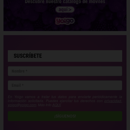
SUSCRÍBETE
En Yoigo vamos a tratar tus datos para enviarte periódicamente la
información solicitada. Puedes ejercitar tus derechos con
privacidad-
yoigo@yoigo.com
. Más Info
AQUÍ
.
¡SÍGUENOS!