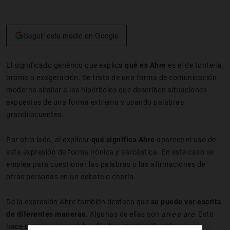
Seguir este medio en Google
El significado genérico que explica
qué es Ahre
es el de tontería,
broma o exageración. Se trata de una forma de comunicación
moderna similar a las hipérboles que describen situaciones
expuestas de una forma extrema y usando palabras
grandilocuentes.
Por otro lado, al explicar
qué significa Ahre
aparece el uso de
esta expresión de forma irónica y sarcástica. En este caso se
emplea para cuestionar las palabras o las afirmaciones de
otras personas en un debate o charla.
De la expresión Ahre también destaca que
se puede ver escrita
de diferentes maneras
. Algunas de ellas son
arre o are
. Esto
hace que sea una palabra fácilmente identificable.