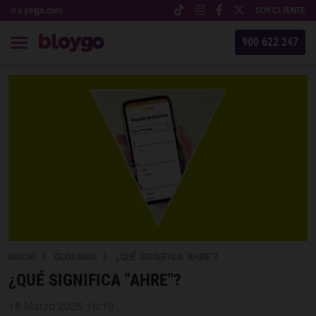
Ir a yoigo.com
SOY CLIENTE
900 622 247
INICIO
GLOSARIO
¿QUÉ SIGNIFICA "AHRE"?
¿QUÉ SIGNIFICA "AHRE"?
18 Marzo 2025 16:13