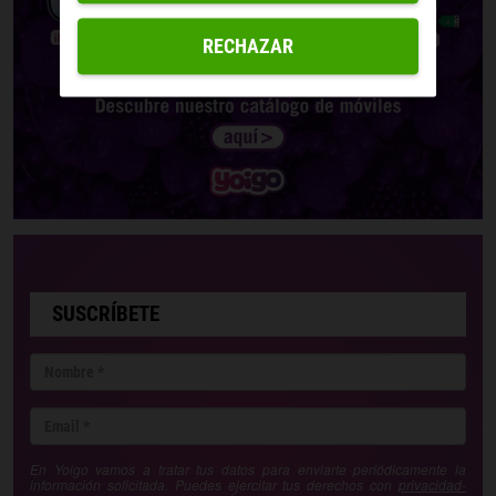
RECHAZAR
SUSCRÍBETE
En Yoigo vamos a tratar tus datos para enviarte periódicamente la
información solicitada. Puedes ejercitar tus derechos con
privacidad-