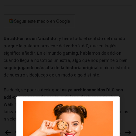
Seguir este medio en Google
Un add-on es un ‘añadido’
, y tiene todo el sentido del mundo
porque la palabra proviene del verbo ‘add’, que en inglés
significa añadir. En el mundo gaming, hablamos de add-on
cuando llega a nosotros un extra, algo que nos permite o bien
seguir jugando más allá de la historia original
o bien disfrutar
de nuestro videojuego de un modo algo distinto.
Es decir, se podría decir que
los ya archiconocidos DLC son
add-ons
. O que cada capítulo de los videojuegos de The
Walking Dead o los ife is Strange que llegan después del
lanzamiento lo son también. Otro buen ejemplo de ello son los
niveles extra del divertidísimo
Overcooked
.
Anterior
Siguiente