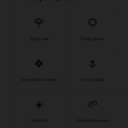
🌹
🌻
Emoji rosa
Emoji girasol
🍀
🌷
Emoji trébol 4 hojas
Emoji tulipán
☀️
🌱
Emoji sol
Emoji planta joven