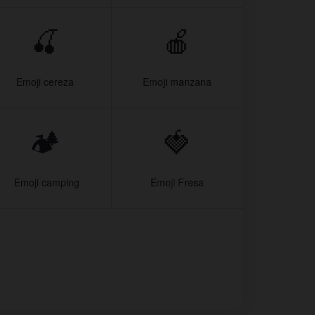
🍒
🍎
Emoji cereza
Emoji manzana
🏕
🍓
️ Emoji camping
Emoji Fresa