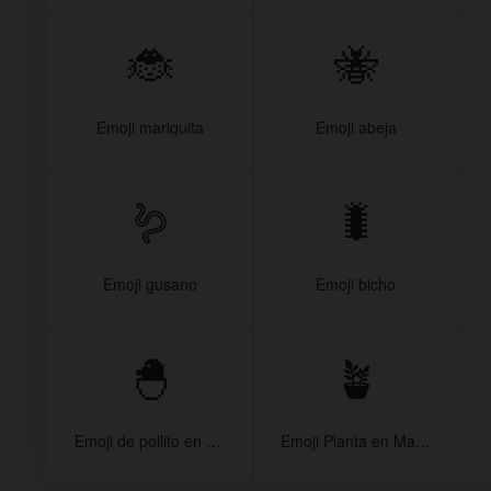
🐞
🐝
Emoji mariquita
Emoji abeja
🪱
🐛
Emoji gusano
Emoji bicho
🐣
🪴
Emoji de pollito en cascaron
Emoji Planta en Maceta