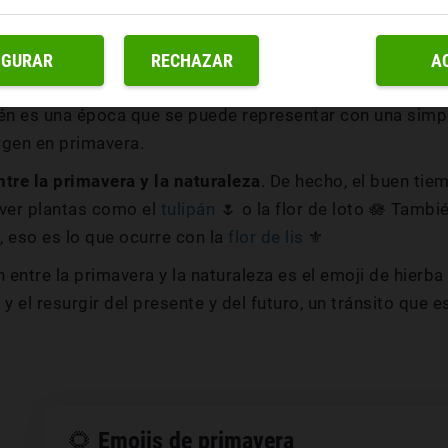
 invierno va quedando atrás, suben las temperaturas, la 
ento.
IGURAR
RECHAZAR
A
era guardan una relación muy estrecha con la alegría y
n es una época que se puede representar con una simple 
rgen en primavera.
ntre la primavera y la naturaleza
. De hecho, el buen tie
 ver plantas como el
tulipán
🌷 o la flor de loto 🪷 Tamb
 eso es lo que ocurre con la
flor de lis
⚜️
entre la primavera y la naturaleza es el emoji de hierba
 y el resurgir del presente y del futuro, un tránsito que
🌻
Emojis de primavera