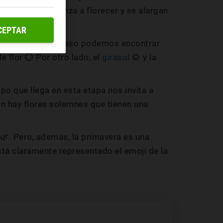
naturaleza comienza a florecer y se alargan
CEPTAR
 con el amor, por eso podemos encontrar
flor 💮 Por otro lado, el
girasol
🌻 y la
mpo que llega en esta etapa nos invita a
ién hay flores solemnes que tienen una
 🌿. Pero, además, la primavera es una
 está claramente representado el emoji de la