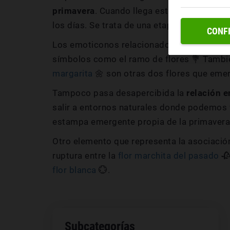
primavera
. Cuando llega esta época el frío
los días. Se trata de una etapa de renacimi
CONF
Los emoticonos relacionados con la primav
símbolos como el ramo de flores 💐 Tambié
margarita
🌼 son otras dos flores que eme
Tampoco pasa desapercibida la
relación e
salir a entornos naturales donde podemos
estampa emergente propia de la primavera,
Otro elemento que representa la asociación 
ruptura entre la
flor marchita del pasado
🥀
flor blanca
💮.
Subcategorías