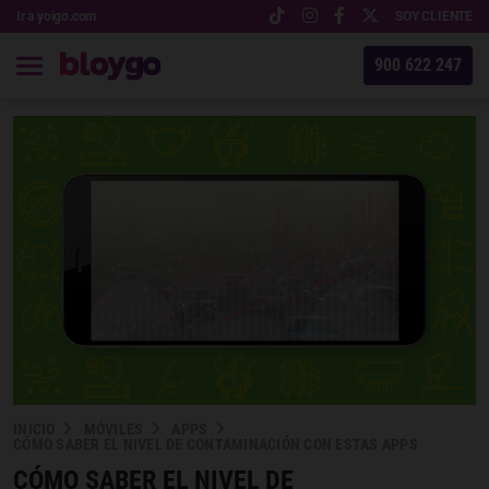
Ir a yoigo.com
SOY CLIENTE
900 622 247
INICIO
MÓVILES
APPS
CÓMO SABER EL NIVEL DE CONTAMINACIÓN CON ESTAS APPS
CÓMO SABER EL NIVEL DE