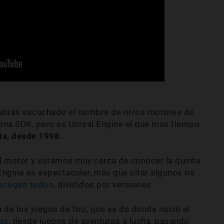
 habrás escuchado el nombre de otros motores de
ona SDK, pero es Unreal Engine el que más tiempo
ria, desde 1998
.
l motor y estamos muy cerca de conocer la quinta.
Engine es espectacular, más que citar algunos os
recogen todos
, divididos por versiones.
de los juegos de tiro, que es de donde nació el
los
, desde juegos de aventuras a lucha, pasando