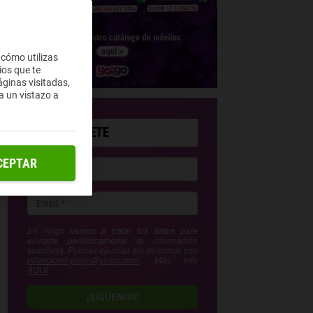
 cómo utilizas
ios que te
ginas visitadas,
a un vistazo a
SUSCRÍBETE
CEPTAR
En Yoigo vamos a tratar tus datos para
enviarte periódicamente la información
solicitada. Puedes ejercitar tus derechos con
privacidad-yoigo@yoigo.com
. Más Info
AQUÍ
.
¡SÍGUENOS!