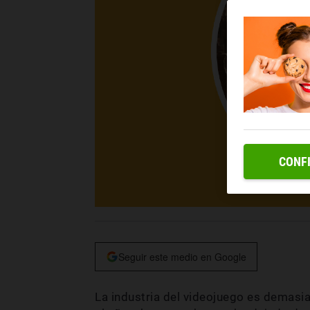
CONF
Seguir este medio en Google
La industria del videojuego es demasi