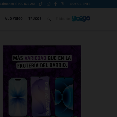
Llámanos al 900 622 247
SOY CLIENTE
A LO YOIGO
TRUCOS
El blog de