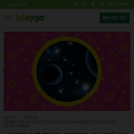
Ir a yoigo.com
SOY CLIENTE
900 622 247
INICIO
TRUCOS
¿SABES QUÉ ES ESA ESTRELLA? AQUÍ VAN UNOS TRUCOS PARA
ASTRÓNOMOS