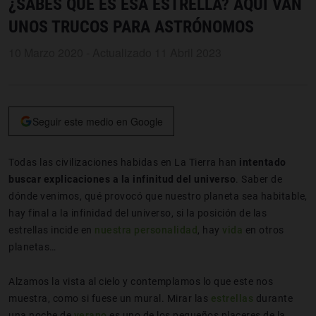
¿SABES QUÉ ES ESA ESTRELLA? AQUÍ VAN
UNOS TRUCOS PARA ASTRÓNOMOS
10 Marzo 2020 - Actualizado 11 Abril 2023
Seguir este medio en Google
Todas las civilizaciones habidas en La Tierra han
intentado
buscar explicaciones a la infinitud del universo
. Saber de
dónde venimos, qué provocó que nuestro planeta sea habitable,
hay final a la infinidad del universo, si la posición de las
estrellas incide en
nuestra personalidad
, hay
vida
en otros
planetas…
Alzamos la vista al cielo y contemplamos lo que este nos
muestra, como si fuese un mural. Mirar las
estrellas
durante
una noche de
verano
es uno de los pequeños placeres de la