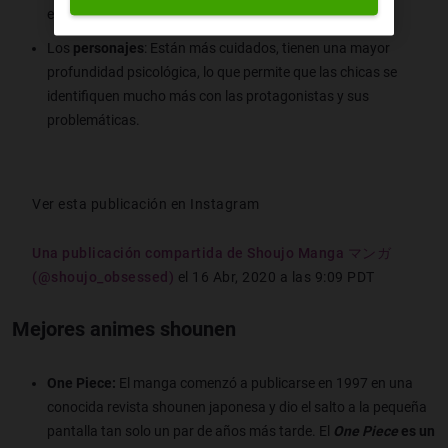
es bastante recurrente.
Los
personajes
: Están más cuidados, tienen una mayor
profundidad psicológica, lo que permite que las chicas se
identifiquen mucho más con las protagonistas y sus
problemáticas.
Ver esta publicación en Instagram
Una publicación compartida de Shoujo Manga マンガ
(@shoujo_obsessed)
el
16 Abr, 2020 a las 9:09 PDT
Mejores animes shounen
One Piece:
El manga comenzó a publicarse en 1997 en una
conocida revista shounen japonesa y dio el salto a la pequeña
pantalla tan solo un par de años más tarde. El
One Piece
es un