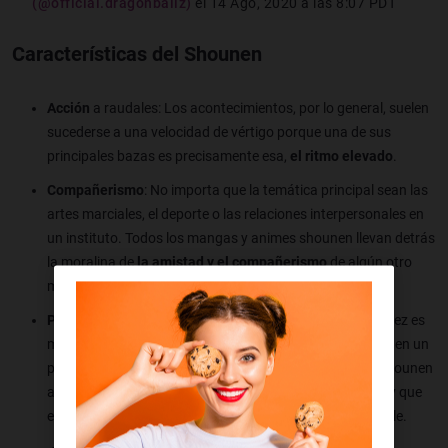
(@official.dragonballz)
el
14 Ago, 2020 a las 8:07 PDT
Características del Shounen
Acción
a raudales: Los acontecimientos, por lo general, suelen
sucederse a una velocidad de vértigo porque una de sus
principales bazas es precisamente esa,
el ritmo elevado
.
Compañerismo
: No importa que la temática principal sean las
artes marciales, el deporte o las relaciones interpersonales en
un instituto. Todos los mangas y animes shounen llevan detrás
la moralina de
la amistad y el compañerismo
de algún otro
modo.
Protagonistas,
casi siempre
masculinos
: Aunque cada vez es
más habitual ver a algún
personaje de anime femenino
en un
papel de cierta importancia, en el shounen manga y el shounen
anime lo normal es que sean
personajes secundarios
… y que
estén de buen ver, aunque esto último no es indispensable.