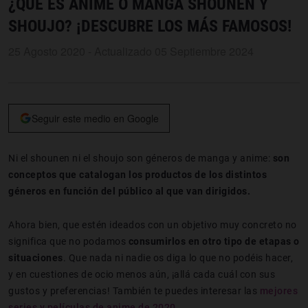
¿QUÉ ES ANIME O MANGA SHOUNEN Y
SHOUJO? ¡DESCUBRE LOS MÁS FAMOSOS!
25 Agosto 2020 - Actualizado 05 Septiembre 2024
Seguir este medio en Google
Ni el shounen ni el shoujo son géneros de manga y anime:
son
conceptos que catalogan los productos de los distintos
géneros en función del público al que van dirigidos.
Ahora bien, que estén ideados con un objetivo muy concreto no
significa que no podamos
consumirlos en otro tipo de etapas o
situaciones
. Que nada ni nadie os diga lo que no podéis hacer,
y en cuestiones de ocio menos aún, ¡allá cada cuál con sus
gustos y preferencias! También te puedes interesar las
mejores
series y películas de anime de 2020
.