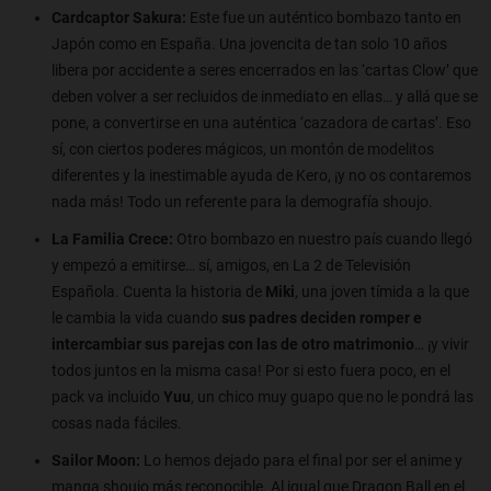
Cardcaptor Sakura:
Este fue un auténtico bombazo tanto en
Japón como en España. Una jovencita de tan solo 10 años
libera por accidente a seres encerrados en las ‘cartas Clow’ que
deben volver a ser recluidos de inmediato en ellas… y allá que se
pone, a convertirse en una auténtica ‘cazadora de cartas’. Eso
sí, con ciertos poderes mágicos, un montón de modelitos
diferentes y la inestimable ayuda de Kero, ¡y no os contaremos
nada más! Todo un referente para la demografía shoujo.
La Familia Crece:
Otro bombazo en nuestro país cuando llegó
y empezó a emitirse… sí, amigos, en La 2 de Televisión
Española. Cuenta la historia de
Miki
, una joven tímida a la que
le cambia la vida cuando
sus padres deciden romper e
intercambiar sus parejas con las de otro matrimonio
… ¡y vivir
todos juntos en la misma casa! Por si esto fuera poco, en el
pack va incluido
Yuu
, un chico muy guapo que no le pondrá las
cosas nada fáciles.
Sailor Moon:
Lo hemos dejado para el final por ser el anime y
manga shoujo más reconocible. Al igual que Dragon Ball en el