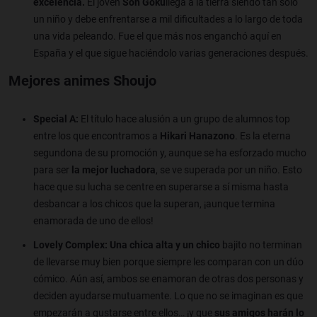
excelencia.
El joven
Son Goku
llega a la tierra siendo tan solo
un niño y debe enfrentarse a mil dificultades a lo largo de toda
una vida peleando. Fue el que más nos enganchó aquí en
España y el que sigue haciéndolo varias generaciones después.
Mejores animes
Shoujo
Special A:
El título hace alusión a un grupo de alumnos top
entre los que encontramos a
Hikari Hanazono
. Es la eterna
segundona de su promoción y, aunque se ha esforzado mucho
para ser
la mejor luchadora
, se ve superada por un niño. Esto
hace que su lucha se centre en superarse a sí misma hasta
desbancar a los chicos que la superan, ¡aunque termina
enamorada de uno de ellos!
Lovely Complex: Una chica alta y un chico
bajito no terminan
de llevarse muy bien porque siempre les comparan con un dúo
cómico. Aún así, ambos se enamoran de otras dos personas y
deciden ayudarse mutuamente. Lo que no se imaginan es que
empezarán a gustarse entre ellos… ¡y que
sus amigos harán lo