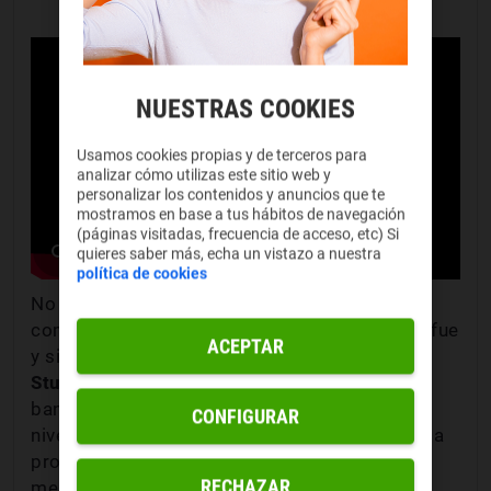
Mi vecino Totoro (1988)
NUESTRAS COOKIES
Usamos cookies propias y de terceros para
analizar cómo utilizas este sitio web y
personalizar los contenidos y anuncios que te
mostramos en base a tus hábitos de navegación
(páginas visitadas, frecuencia de acceso, etc) Si
quieres saber más, echa un vistazo a nuestra
política de cookies
No acabó siendo el logo principal de la
compañía por casualidad.
"Mi vecino Totoro"
fue
ACEPTAR
y sigue siendo la película más arriesgada de
Studio Ghibli: s
alvó sus cuentas de la
bancarrota y proyectó la imagen del equipo a
CONFIGURAR
nivel internacional. Siendo sinceros, más que la
propia cinta lo que lo petó de verdad fue el
RECHAZAR
merchandising. De ahí que
Totoro sea hoy la