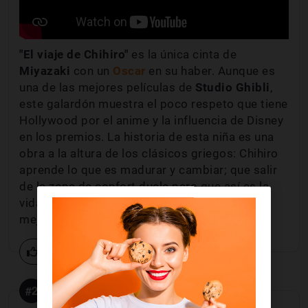
"El viaje de Chihiro"
es la única cinta de
Miyazaki
con un
Oscar
en su haber. Aunque es
una de las mejores películas de
Studio Ghibli
,
este galardón muestra el poco respeto que tiene
Hollywood por el anime y la influencia de Disney
en los premios. La historia de esta niña es una
obra a la altura de los clásicos griegos: Chihiro
aprende lo que es madurar y cambiar; que salir
de la zona de confort duele pero que así es la
vida. Una auténtica joya que ya está entre las
mejores películas de toda la historia.
2 votos
#2