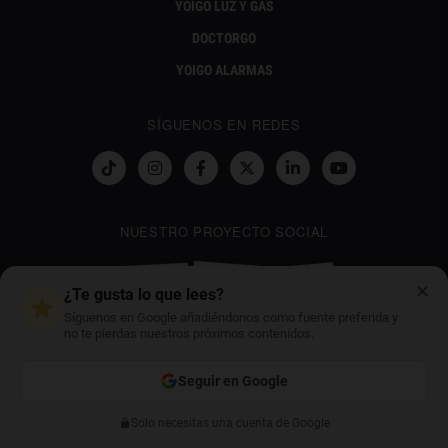
YOIGO LUZ Y GAS
DOCTORGO
YOIGO ALARMAS
SÍGUENOS EN REDES
NUESTRO PROYECTO SOCIAL
✕
¿Te gusta lo que lees?
Síguenos en Google añadiéndonos como fuente preferida y
no te pierdas nuestros próximos contenidos.
CONTÁCTANOS
GESTIONWEBYOIGO@YOIGO.COM
Seguir en Google
Solo necesitas una cuenta de Google
Anterior
Siguiente