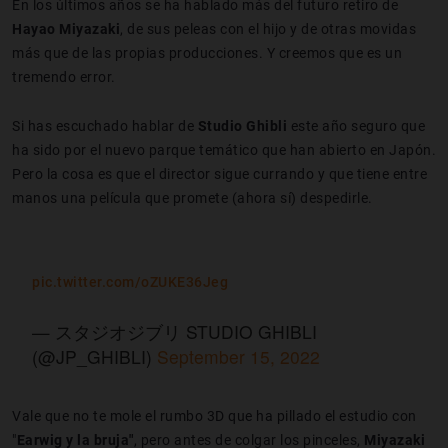
En los últimos años se ha hablado más del futuro retiro de
Hayao
Miyazaki
, de sus peleas con el hijo y de otras movidas
más que de las propias producciones. Y creemos que es un
tremendo error.
Si has escuchado hablar de
Studio Ghibli
este año seguro que
ha sido por el nuevo parque temático que han abierto en Japón.
Pero la cosa es que el director sigue currando y que tiene entre
manos una película que promete (ahora sí) despedirle.
pic.twitter.com/oZUKE36Jeg
— スタジオジブリ STUDIO GHIBLI
(@JP_GHIBLI)
September 15, 2022
Vale que no te mole el rumbo 3D que ha pillado el estudio con
"
Earwig y la bruja"
, pero antes de colgar los pinceles,
Miyazaki