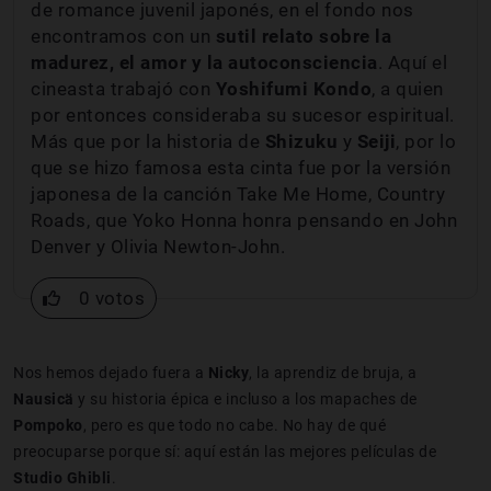
de romance juvenil japonés, en el fondo nos
encontramos con un
sutil relato sobre la
madurez, el amor y la autoconsciencia
. Aquí el
cineasta trabajó con
Yoshifumi Kondo
, a quien
por entonces consideraba su sucesor espiritual.
Más que por la historia de
Shizuku
y
Seiji
, por lo
que se hizo famosa esta cinta fue por la versión
japonesa de la canción Take Me Home, Country
Roads, que Yoko Honna honra pensando en John
Denver y Olivia Newton-John.
0 votos
Nos hemos dejado fuera a
Nicky
, la aprendiz de bruja, a
Nausicä
y su historia épica e incluso a los mapaches de
Pompoko
, pero es que todo no cabe. No hay de qué
preocuparse porque sí: aquí están
las mejores películas de
Studio
Ghibli
.