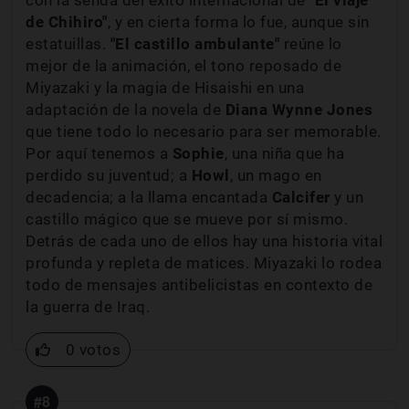
con la senda del éxito internacional de
"El viaje
de Chihiro"
, y en cierta forma lo fue, aunque sin
estatuillas.
"El castillo ambulante"
reúne lo
mejor de la animación, el tono reposado de
Miyazaki y la magia de Hisaishi en una
adaptación de la novela de
Diana Wynne Jones
que tiene todo lo necesario para ser memorable.
Por aquí tenemos a
Sophie
, una niña que ha
perdido su juventud; a
Howl
, un mago en
decadencia; a la llama encantada
Calcifer
y un
castillo mágico que se mueve por sí mismo.
Detrás de cada uno de ellos hay una historia vital
profunda y repleta de matices. Miyazaki lo rodea
todo de mensajes antibelicistas en contexto de
la guerra de Iraq.
0 votos
#8