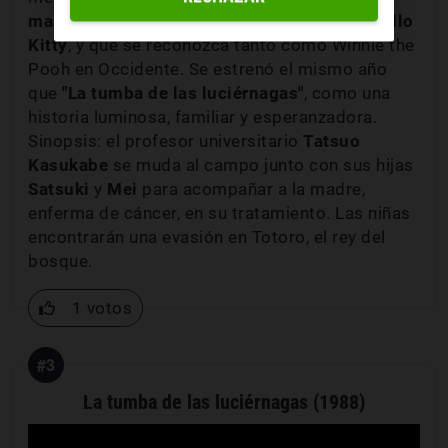
mascota más famosa de Japón junto con Hello
Kitty
, y que se reconozca tanto como Winnie the
Pooh
en Occidente. Se estrenó el mismo año
que
"La tumba de las luciérnagas"
, como una
historia luminosa, familiar y esperanzadora.
Sinopsis: el profesor universitario
Tatsuo
Kasukabe
se muda al campo junto con sus hijas
Satsuki
y
Mei
para acompañar a la madre,
enferma de cáncer, en su tratamiento. Las niñas
encontrarán una evasión en Totoro, el rey del
bosque.
1 votos
#3
La tumba de las luciérnagas (1988)