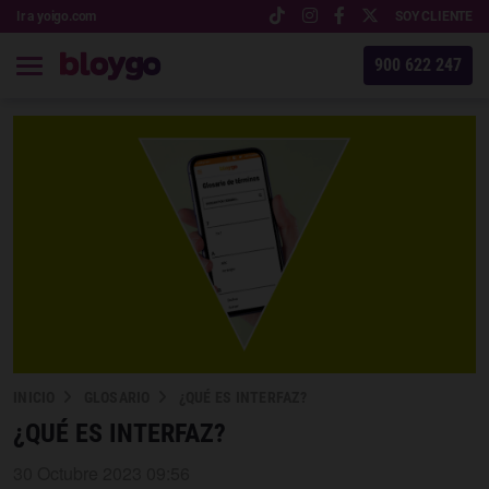
Ir a yoigo.com
SOY CLIENTE
900 622 247
INICIO
GLOSARIO
¿QUÉ ES INTERFAZ?
¿QUÉ ES INTERFAZ?
30 Octubre 2023 09:56