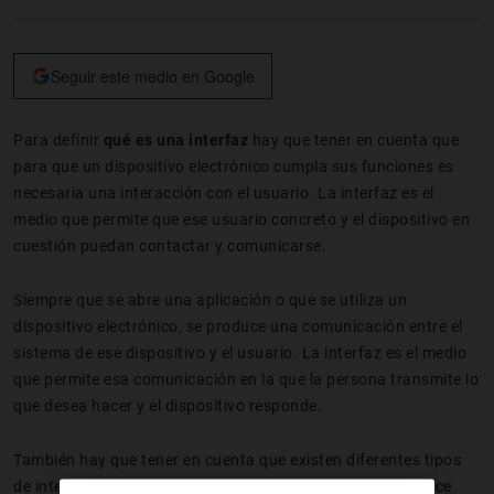
Seguir este medio en Google
Para definir
qué es una interfaz
hay que tener en cuenta que
para que un dispositivo electrónico cumpla sus funciones es
necesaria una interacción con el usuario. La interfaz es el
medio que permite que ese usuario concreto y el dispositivo en
cuestión puedan contactar y comunicarse.
Siempre que se abre una aplicación o que se utiliza un
dispositivo electrónico, se produce una comunicación entre el
sistema de ese dispositivo y el usuario. La interfaz es el medio
que permite esa comunicación en la que la persona transmite lo
que desea hacer y el dispositivo responde.
También hay que tener en cuenta que existen diferentes tipos
de interfaz, una de ellas es la interfaz de
hardware
que hace