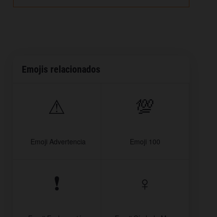
Emojis relacionados
⚠
💯
️ Emoji Advertencia
Emoji 100
❗
♀