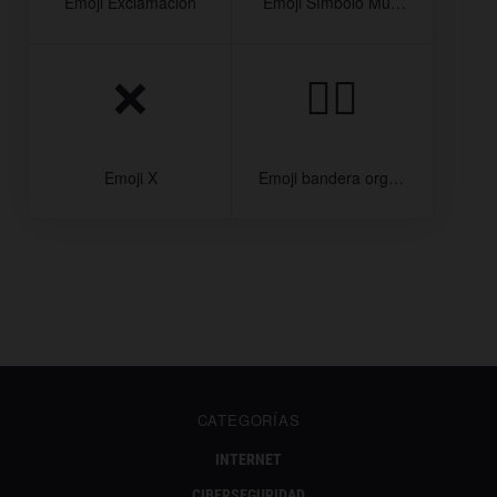
Emoji Exclamación
️ Emoji Símbolo Mujer
❌
🏳️‍🌈
Emoji X
Emoji bandera orgullo
CATEGORÍAS
INTERNET
CIBERSEGURIDAD