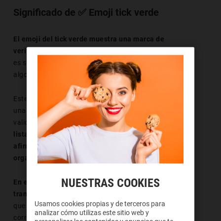
Significado de ✅ Emoji tick verde
El emoji del tick verde muestra una marca de
verificación blanca sobre un fondo verde.
Su diseño
es simple, pero su significado es inmediato y universal:
algo está correcto, aprobado o finalizado con éxito.
Este símbolo se utiliza con frecuencia para indicar que
una tarea se ha completado, que una acción ha sido
validada o que todo está en orden.
Es muy habitual en
listas de tareas, confirmaciones, respuestas
afirmativas o mensajes relacionados con la
organización y la productividad.
NUESTRAS COOKIES
En el entorno digital, el tick verde también transmite
tranquilidad y seguridad,
ya que refuerza la idea de
Usamos cookies propias y de terceros para
que no hay errores y de que el proceso ha concluido
analizar cómo utilizas este sitio web y
correctamente.