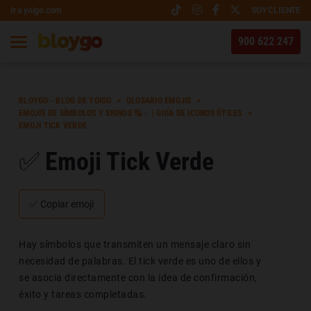
Ir a yoigo.com
SOY CLIENTE
900 622 247
BLOYGO - BLOG DE YOIGO
GLOSARIO EMOJIS
EMOJIS DE SÍMBOLOS Y SIGNOS 🔣✨ | GUÍA DE ICONOS ÚTILES
EMOJI TICK VERDE
✅ Emoji Tick Verde
✅
Copiar emoji
Hay símbolos que transmiten un mensaje claro sin
necesidad de palabras. El tick verde es uno de ellos y
se asocia directamente con la idea de confirmación,
éxito y tareas completadas.