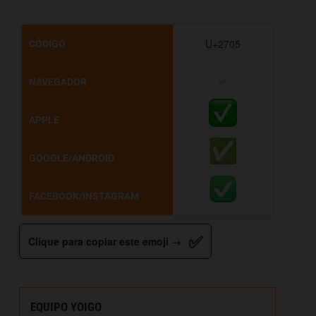
U+2705
CÓDIGO
NAVEGADOR
✅
APPLE
GOOGLE/ANDROID
FACEBOOK/INSTAGRAM
✅
Clique para copiar este emoji →
EQUIPO YOIGO