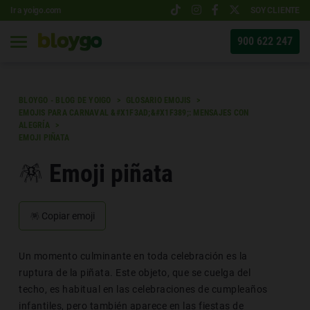
Ir a yoigo.com
SOY CLIENTE
900 622 247
BLOYGO - BLOG DE YOIGO
GLOSARIO EMOJIS
EMOJIS PARA CARNAVAL &#X1F3AD;&#X1F389;: MENSAJES CON
ALEGRÍA
EMOJI PIÑATA
🪅 Emoji piñata
🪅
Copiar emoji
Un momento culminante en toda celebración es la
ruptura de la piñata. Este objeto, que se cuelga del
techo, es habitual en las celebraciones de cumpleaños
infantiles, pero también aparece en las fiestas de