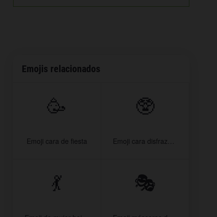
Emojis relacionados
🥳
🥸
Emoji cara de fiesta
Emoji cara disfrazada
💃
🎭