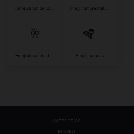
Emoji cañón de confeti
Emoji hombre bailando
🥂
🪇
Emoji copas brindando
Emoji maracas
CATEGORÍAS
INTERNET