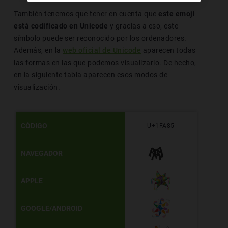
También tenemos que tener en cuenta que
este emoji
está codificado en Unicode
y gracias a eso, este
símbolo puede ser reconocido por los ordenadores.
Además, en la
web oficial de Unicode
aparecen todas
las formas en las que podemos visualizarlo. De hecho,
en la siguiente tabla aparecen esos modos de
visualización.
CÓDIGO
U+1FA85
🪅
NAVEGADOR
APPLE
GOOGLE/ANDROID