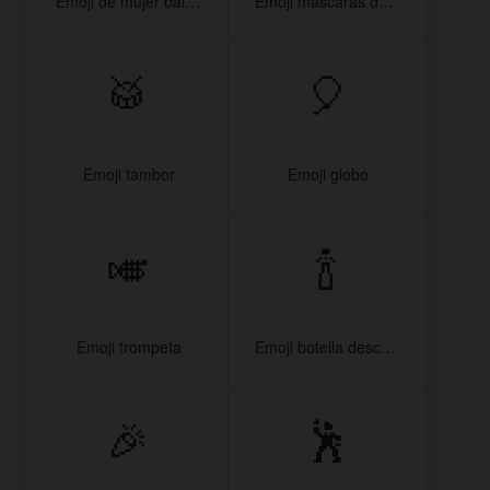
Emoji de mujer bailando
Emoji máscaras de teatro
🥁
🎈
Emoji tambor
Emoji globo
🎺
🍾
Emoji trompeta
Emoji botella descorchándose
🎉
🕺