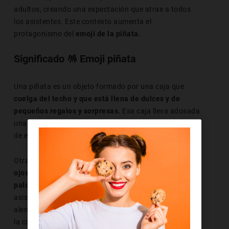
adultos, creando una expectación que atrae a todos
los asistentes. Este contexto aumenta el
protagonismo del
emoji de la piñata.
Significado 🪅 Emoji piñata
Una piñata es un objeto formado por una caja que
cuelga del techo y que está llena de dulces y de
pequeños regalos y sorpresas.
Esa caja lleva adosada
una cuerda, y cuando el protagonista de la fiesta tira
de ella, se abre dejando que caiga todo su contenido.
Otra forma de romper la piñata se basa en
vendar los
ojos del protagonista de la fiesta y entregarle un
palo para que abra la piñata a tientas.
El resto de
asistentes al evento se sitúan alrededor de esa piñata,
alentando y cantando en el momento en el que se abre
la caja. Romper la piñata siempre es un momento de