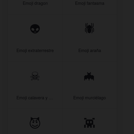
Emoji dragon
Emoji fantasma
👽
🕷️
Emoji extraterrestre
Emoji araña
☠
🦇
️ Emoji calavera y huesos cruzados
Emoji murciélago
😈
👾