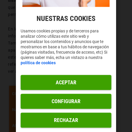
sistema operativo
. Además, se trata de un símbolo
que está codificado en Unicode y ese es un factor que
permite que los ordenadores puedan reconocerlo.
NUESTRAS COOKIES
En la
página oficial de Unicode
se muestra toda la
Usamos cookies propias y de terceros para
información relativa al
emoji de la máscara Tengu
.
analizar cómo utilizas este sitio web y
personalizar los contenidos y anuncios que te
También es importante saber que en este portal
mostramos en base a tus hábitos de navegación
aparecen todas las formas bajo las que se puede ver a
(páginas visitadas, frecuencia de acceso, etc) Si
este símbolo. Seguidamente, se muestra una tabla que
quieres saber más, echa un vistazo a nuestra
política de cookies
refleja las diferentes maneras bajo las que podemos
ver a este emoticono.
ACEPTAR
CÓDIGO
U+1F47A
CONFIGURAR
👺
NAVEGADOR
RECHAZAR
APPLE