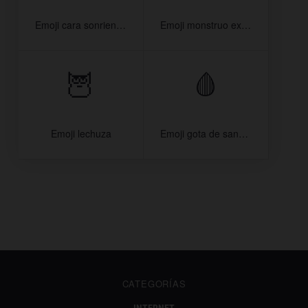
Emoji cara sonriente con cuernos
Emoji monstruo extraterrestre
🦉
🩸
Emoji lechuza
Emoji gota de sangre
CATEGORÍAS