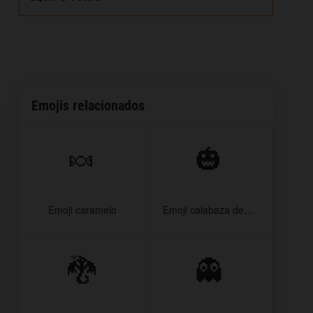
Emojis relacionados
🍬
🎃
Emoji caramelo
Emoji calabaza de Halloween
🐉
👻