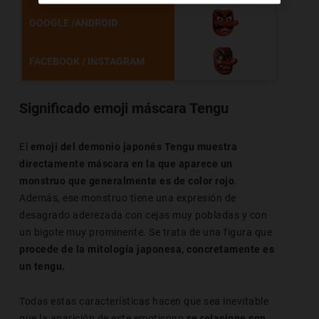
GOOGLE /ANDROID
FACEBOOK / INSTAGRAM
Significado emoji máscara Tengu
El
emoji del demonio japonés Tengu muestra
directamente máscara en la que aparece un
monstruo que generalmente es de color rojo
.
Además, ese monstruo tiene una expresión de
desagrado aderezada con cejas muy pobladas y con
un bigote muy prominente. Se trata de una figura que
procede de la mitología japonesa, concretamente es
un tengu.
Todas estas características hacen que sea inevitable
que la aparición de este emoticono
se relacione con