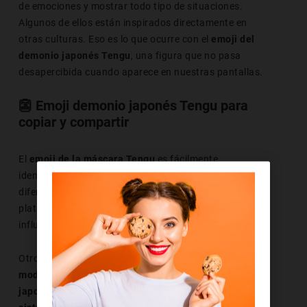
de emociones y mostrar todo tipo de situaciones.
Algunos de ellos están inspirados directamente en
otras culturas. Eso es lo que ocurre con el
emoji del
demonio japonés Tengu
, una figura que no pasa
desapercibida cuando aparece en nuestras pantallas.
👺 Emoji demonio japonés Tengu para
copiar y compartir
El
emoji de la máscara Tengu
es fácilmente
identificable, pero, además, puede mostrarse de
diferentes formas. El S.O. que tengamos o las
plataformas y las aplicaciones con las que lo abramos
influyen en el modo en que lo vemos.
Otros factores que repercuten directamente en
el
modo de reproducción del emoji del demonio
japonés Tengu son nuestro navegador y nuestro