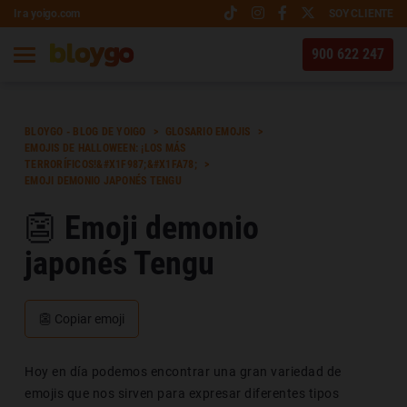
Ir a yoigo.com
SOY CLIENTE
900 622 247
BLOYGO - BLOG DE YOIGO
GLOSARIO EMOJIS
EMOJIS DE HALLOWEEN: ¡LOS MÁS
TERRORÍFICOS!&#X1F987;&#X1FA78;
EMOJI DEMONIO JAPONÉS TENGU
👺 Emoji demonio
japonés Tengu
👺
Copiar emoji
Hoy en día podemos encontrar una gran variedad de
emojis que nos sirven para expresar diferentes tipos