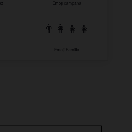
az
Emoji campana
👨‍👩‍👧‍👧
Emoji Familia