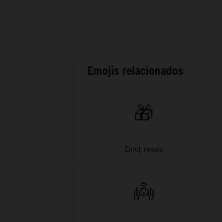
Emojis relacionados
🎁
Emoji regalo
👼