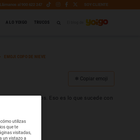
Llámanos al 900 622 247
SOY CLIENTE
A LO YOIGO
TRUCOS
El blog de
️ EMOJI COPO DE NIEVE
❄
Copiar emoji
nos meteorológicos. Eso es lo que sucede con
ieve.
 cómo utilizas
ios que te
ginas visitadas,
a un vistazo a