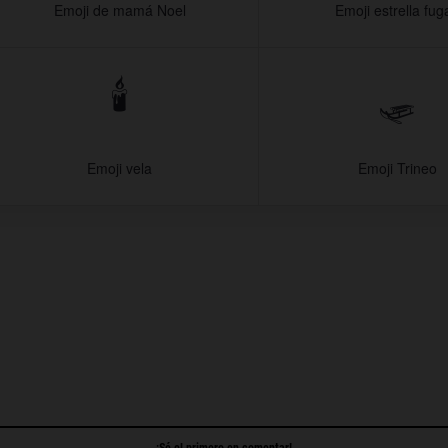
Emoji de mamá Noel
Emoji estrella fug
🕯️
🛷
Emoji vela
Emoji Trineo