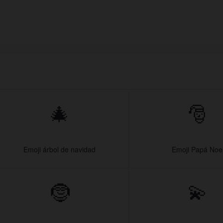
🎄
🎅
Emoji árbol de navidad
Emoji Papá Noe
🤶
💫