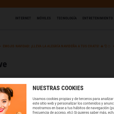
INTERNET
MÓVILES
TECNOLOGÍA
ENTRETENIMIENTO
EMOJIS NAVIDAD: ¡LLEVA LA ALEGRÍA NAVIDEÑA A TUS CHATS! 🎄🎅⛄
ve
 una referencia clara a estaciones del año y a fenóme
reflejo claro del propio invierno y de la presencia de la n
NUESTRAS COOKIES
r y pegar
Usamos cookies propias y de terceros para analizar
este sitio web y personalizar los contenidos y anunc
mostramos en base a tus hábitos de navegación (pá
frecuencia de acceso, etc) Si quieres saber más, ech