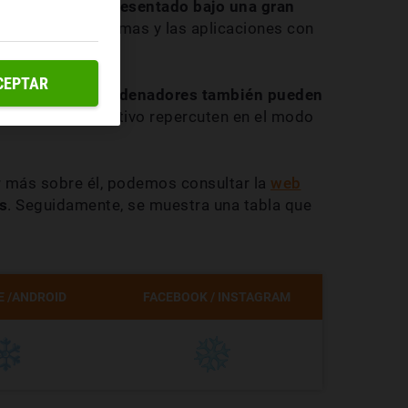
emos verlo representado bajo una gran
s o las plataformas y las aplicaciones con
CEPTAR
cable y que los ordenadores también pueden
o sistema operativo repercuten en el modo
r más sobre él, podemos consultar la
web
s
. Seguidamente, se muestra una tabla que
 /ANDROID
FACEBOOK / INSTAGRAM