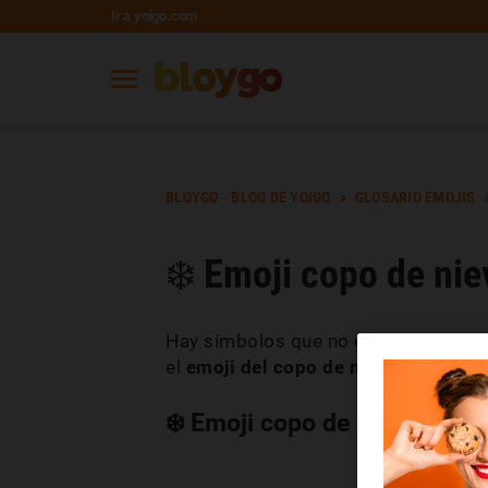
Ir a yoigo.com
BLOYGO - BLOG DE YOIGO
GLOSARIO EMOJIS
❄️ Emoji copo de nie
Hay símbolos que no engañan y hacen
el
emoji del copo de nieve
que es un 
❄️ Emoji copo de nieve copia