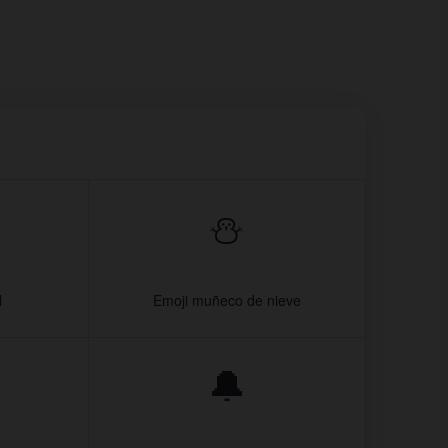
⛄
l
Emoji muñeco de nieve
🔔