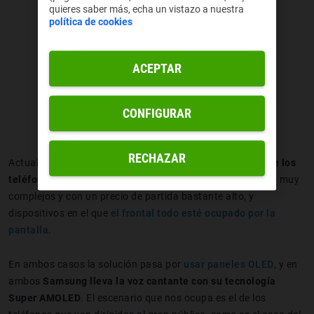
quieres saber más, echa un vistazo a nuestra
política de cookies
ACEPTAR
CONFIGURAR
RECHAZAR
Actualmente existen dos caminos a seguir en
el diseño de los
teléfonos móviles más vanguardistas
: teléfonos flexibles muy
complejos y con un precio de partida bastante alto, y
dispositivos en el que
el frontal todo esté ocupado por la
pantalla
.
En ambos casos la solución pasa por
usar paneles OLED
, y en
ambos
Samsung lleva la voz cantante con su tecnología
Super AMOLED
. El escenario que nos ocupa es el de los