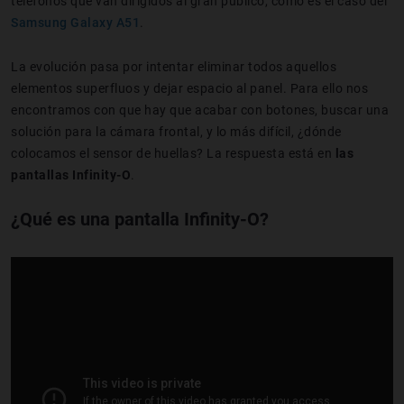
teléfonos que van dirigidos al gran público, como es el caso del
Samsung Galaxy A51
.
La evolución pasa por intentar eliminar todos aquellos
elementos superfluos y dejar espacio al panel. Para ello nos
encontramos con que hay que acabar con botones, buscar una
solución para la cámara frontal, y lo más difícil, ¿dónde
colocamos el sensor de huellas? La respuesta está en
las
pantallas Infinity-O
.
¿Qué es una pantalla Infinity-O?