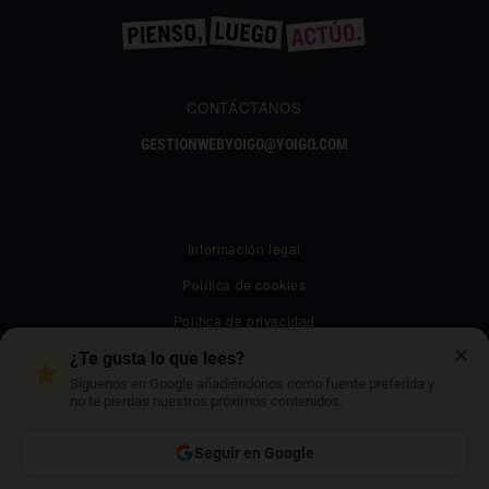
CONTÁCTANOS
GESTIONWEBYOIGO@YOIGO.COM
Información legal
Política de cookies
Política de privacidad
✕
Canal ético
¿Te gusta lo que lees?
Síguenos en Google añadiéndonos como fuente preferida y
Mapa web
no te pierdas nuestros próximos contenidos.
Archivo
Seguir en Google
Contacto