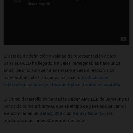
El estado de definición y calidad de representación de los
paneles OLED ha llegado a niveles inimaginables hace unos
años, pero no solo se ha avanzado en esa dirección. Los
paneles han sido trabajados para ser
introducidos en
teléfonos sin marco, en los que todo el frontal es pantalla
.
El último desarrollo en pantallas
Super AMOLED
de Samsung es
conocido como
Infinity-O
, que es el tipo de paneles que vamos
a encontrar en un
Galaxy S20
o un
Galaxy Note10+
, los
productos más innovadores del mercado.