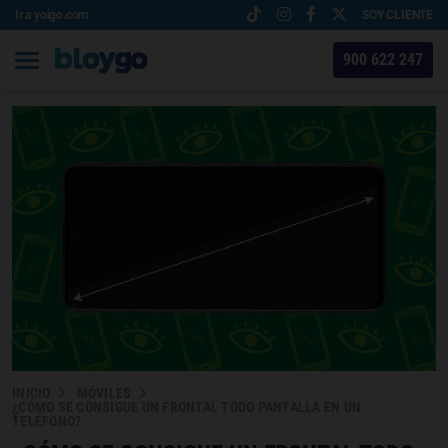
Ir a yoigo.com
SOY CLIENTE
900 622 247
INICIO
MÓVILES
¿CÓMO SE CONSIGUE UN FRONTAL TODO PANTALLA EN UN
TELÉFONO?