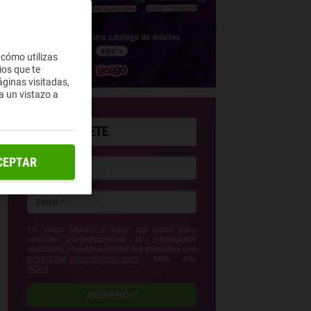
 cómo utilizas
ios que te
ginas visitadas,
a un vistazo a
SUSCRÍBETE
CEPTAR
En Yoigo vamos a tratar tus datos para
enviarte periódicamente la información
solicitada. Puedes ejercitar tus derechos con
privacidad-yoigo@yoigo.com
. Más Info
AQUÍ
.
¡SÍGUENOS!