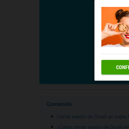
CONF
Contenido
Cerrar sesión de Gmail en todos l
¿Cómo cerrar sesión de Gmail e