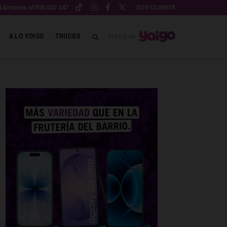
Llámanos al 900 622 247
SOY CLIENTE
A LO YOIGO
TRUCOS
El blog de