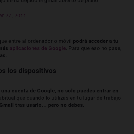
ajo se ha dejado el gmail abierto de plano
r 27, 2011
que entre al ordenador o móvil
podrá acceder a tu
emás
aplicaciones de Google
. Para que eso no pase,
tas
.
os los dispositivos
s una cuenta de Google, no solo puedes entrar en
abitual que cuando lo utilizas en tu lugar de trabajo
Gmail tras usarlo... pero no debes.