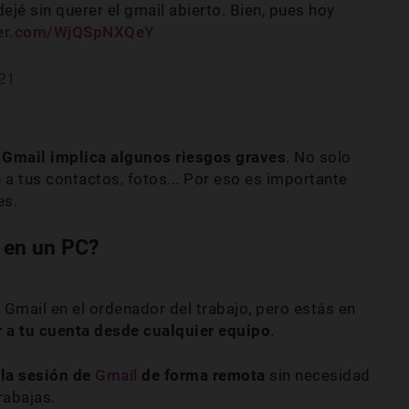
dejé sin querer el gmail abierto. Bien, pues hoy
tter.com/WjQSpNXQeY
021
e Gmail implica algunos riesgos graves
. No solo
a tus contactos, fotos... Por eso es importante
es.
 en un PC?
u Gmail en el ordenador del trabajo, pero estás en
a tu cuenta desde cualquier equipo
.
 la sesión de
Gmail
de forma remota
sin necesidad
rabajas.