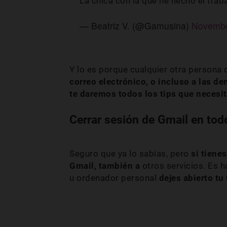
La chica con la que he hecho el trab
— Beatriz V. (@Gamusina)
Novembe
Y lo es porque cualquier otra persona 
correo electrónico, o incluso a las d
te daremos todos los tips que necesi
Cerrar sesión de Gmail en tod
Seguro que ya lo sabías, pero
si tiene
Gmail, también a
otros servicios. Es h
u ordenador personal
dejes abierto tu 