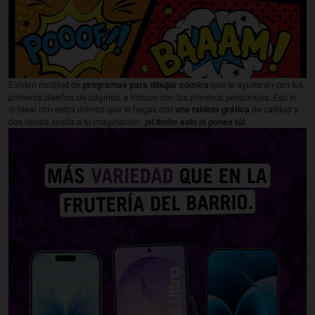
Existen multitud de
programas para dibujar cómics
que te ayudarán con tus
primeros diseños de páginas, e incluso con tus primeros personajes. Eso sí,
lo ideal con estos últimos que te hagas con
una tableta gráfica
de calidad y
des rienda suelta a tu imaginación,
¡el límite solo lo pones tú!