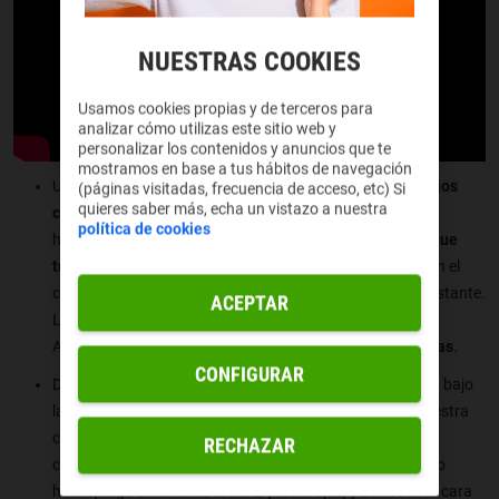
NUESTRAS COOKIES
Usamos cookies propias y de terceros para
analizar cómo utilizas este sitio web y
personalizar los contenidos y anuncios que te
mostramos en base a tus hábitos de navegación
Una vez tengamos nuestra esfera, tocará
plantear los ojos
(páginas visitadas, frecuencia de acceso, etc) Si
quieres saber más, echa un vistazo a nuestra
con dos óvalos
ligeramente inclinados hacia afuera. Lo
política de cookies
haremos hacia el tercio inferior del círculo, y lo mejor es
que
tracemos dos líneas
para guiarnos. Una vertical, justo en el
centro, para dibujar los ojos a cada lado de forma equidistante.
ACEPTAR
La otra, horizontal, justo a la altura a que los queramos.
Además de dichos óvalos, podremos
plantear ya las cejas
.
CONFIGURAR
Después podremos añadir
una nueva forma geométrica
bajo
la circunferencia, la que conformará la mandíbula de nuestra
creación. Ya podemos
esbozar una boca
, más o menos
RECHAZAR
complicada en función de la edad del personaje. Con esto
hecho, llega el turno de la nariz y las orejas, y con toda la cara