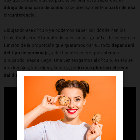
dibujo de una cara de cómic
nace precisamente
a partir de esa
circunferencia
.
Dibujando ese círculo ya podemos saber por dónde irán los
tiros. Cuál será el tamaño de nuestra cara, cuál el del cuerpo en
función de la proporción que queramos darle… todo
dependerá
del tipo de personaje
, y del tipo de género que estemos
dibujando, desde luego. Una vez tengamos el círculo, en el que
irán los ojos, las cejas y la nariz, podremos
plantear el resto
del diseño
, pero vayamos paso a paso.