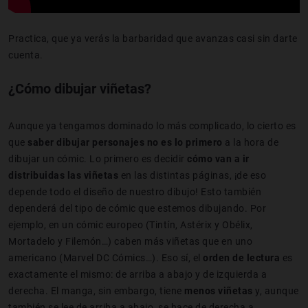
Practica, que ya verás la barbaridad que avanzas casi sin darte
cuenta.
¿Cómo dibujar viñetas?
Aunque ya tengamos dominado lo más complicado, lo cierto es
que
saber dibujar personajes no es lo primero
a la hora de
dibujar un cómic. Lo primero es decidir
cómo van a ir
distribuidas las viñetas
en las distintas páginas, ¡de eso
depende todo el diseño de nuestro dibujo! Esto también
dependerá del tipo de cómic que estemos dibujando. Por
ejemplo, en un cómic europeo (Tintín, Astérix y Obélix,
Mortadelo y Filemón…) caben más viñetas que en uno
americano (Marvel DC Cómics…). Eso sí, el
orden de lectura
es
exactamente el mismo: de arriba a abajo y de izquierda a
derecha. El manga, sin embargo, tiene
menos viñetas
y, aunque
también se lee de arriba a abajo, se hace de derecha a