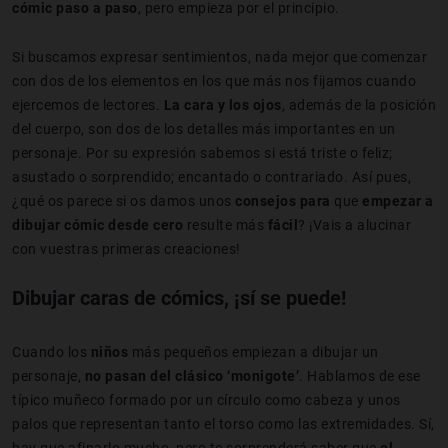
cómic paso a paso
, pero empieza por el principio.
Si buscamos expresar sentimientos, nada mejor que comenzar
con dos de los elementos en los que más nos fijamos cuando
ejercemos de lectores.
La cara y los ojos
, además de la posición
del cuerpo, son dos de los detalles más importantes en un
personaje. Por su expresión sabemos si está triste o feliz;
asustado o sorprendido; encantado o contrariado. Así pues,
¿qué os parece si os damos unos
consejos para
que
empezar a
dibujar cómic desde cero
resulte más
fácil
? ¡Vais a alucinar
con vuestras primeras creaciones!
Dibujar caras de cómics, ¡sí se puede!
Cuando los
niños
más pequeños empiezan a dibujar un
personaje,
no pasan del clásico ‘monigote’
. Hablamos de ese
típico muñeco formado por un círculo como cabeza y unos
palos que representan tanto el torso como las extremidades. Sí,
hay que afinarlo mucho, pero te sorprenderá saber que
el