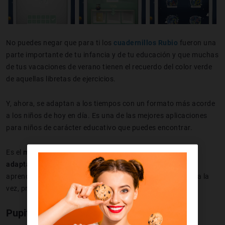
No puedes negar que para ti los
cuadernillos Rubio
fueron una
parte importante de tu infancia y de tu educación y que muchas
de tus vacaciones de verano tienen el recuerdo del color verde
de aquellas libretas de ejercicios.
Y, ahora, se adaptan a los tiempos con un formato más acorde
a los niños de hoy en día. Es una de las mejores aplicaciones
para niños de carácter educativo que puedes encontrar.
Es el
método clásico de escritura y matemáticas pero
adaptado a un formato digital
para que tus hijos puedan
aprender a través de la tablet, de una manera divertida y, a la
vez, práctica.
Pupitre