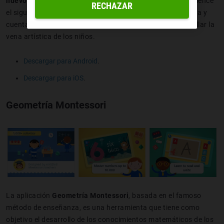
nuevos conceptos
que les vendrán de perlas cuando comience
RECHAZAR
el siguiente curso. Está presentada en una interfaz sencilla y
cuenta con un simulador de texturas que permite desarrollar la
vena artística de los niños.
Descargar para Android
.
Descargar para iOS
.
Geometría Montessori
La aplicación
Geometría Montessori
, basada en el famoso
método de enseñanza, es una herramienta que tiene como
objetivo el desarrollo de los conocimientos matemáticos de los