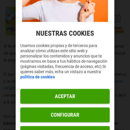
NUESTRAS COOKIES
Usamos cookies propias y de terceros para
Si te decimos eso de
'vacaciones Santillana'
, estamos seguros
analizar cómo utilizas este sitio web y
de que no vas a poder leer esas dos palabras juntas sin entonar
personalizar los contenidos y anuncios que te
la pegadiza canción que marcó los veranos de tu niñez.
mostramos en base a tus hábitos de navegación
(páginas visitadas, frecuencia de acceso, etc) Si
quieres saber más, echa un vistazo a nuestra
Y, por supuesto, también se ha adaptado a los nuevos formatos
política de cookies
y la conocida editorial ha creado
varias apps educativas para
infantil
entre las que se encuentra Pupitre, que tiene dos
versiones: una para edades de 3 a 5 años y otra para niños de 6
ACEPTAR
a 8 años.
CONFIGURAR
Con ella los más pequeños podrán
desarrollar destrezas
básicas, reforzar lo aprendido durante el curso y aprender