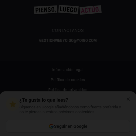
CONTÁCTANOS
GESTIONWEBYOIGO@YOIGO.COM
Información legal
Política de cookies
Política de privacidad
✕
Canal ético
¿Te gusta lo que lees?
Síguenos en Google añadiéndonos como fuente preferida y
Mapa web
no te pierdas nuestros próximos contenidos.
Archivo
Seguir en Google
Contacto