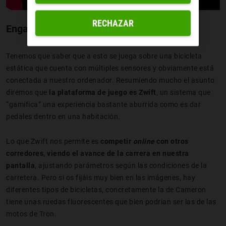
RECHAZAR
Engañando con la bici de tus sueños
Tenemos que saber que a esto se juega sobre una bicicleta
estática que cuenta con múltiples sensores y obviamente está
conectada a nuestro ordenador. Resumiendo mucho el asunto
diremos que
la plataforma de juego es Zwift
, un sistema que
“gamifica” una experiencia bastante aburrida como es dar
pedales dentro en una habitación.
Lo que Zwift nos permite es
competir
online
con otros
corredores, viendo el avance de la carrera en nuestra
pantalla
, ajustando parámetros según las condiciones de la
carretera. Pero si os fijáis muy bien en las imágenes, hay
diferentes tipos de bicicletas, concretamente la de Cameron
tiene unas ruedas fluorescentes que bien podrían ser las de las
motos de Tron.