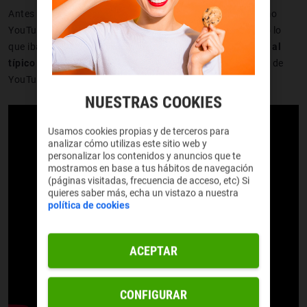
Antes de explicar el engaño es interesante saber que, como
YouTuber que es, Cameron estuvo contando vídeo a vídeo lo
que iba aconteciendo - lo tenéis en su canal -
hasta llegar al
típico contenido pidiendo perdón
, casi un género en esto de
YouTube:
NUESTRAS COOKIES
Usamos cookies propias y de terceros para
analizar cómo utilizas este sitio web y
personalizar los contenidos y anuncios que te
mostramos en base a tus hábitos de navegación
(páginas visitadas, frecuencia de acceso, etc) Si
quieres saber más, echa un vistazo a nuestra
política de cookies
ACEPTAR
CONFIGURAR