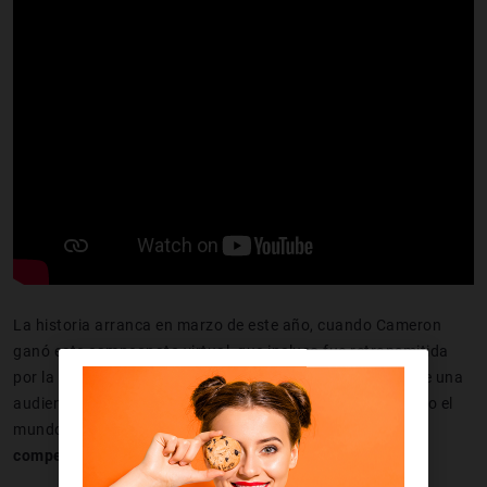
La historia arranca en marzo de este año, cuando Cameron
ganó este campeonato virtual, que incluso fue retransmitida
por la cadena BT Sport y se pudo ver en directo delante de una
audiencia real. El chico tenía piernas, ganó delante de todo el
mundo la carrera, otra cosa es
cómo llegó hasta la
competición
.