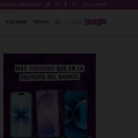
Llámanos al 900 622 247
SOY CLIENTE
A LO YOIGO
TRUCOS
El blog de