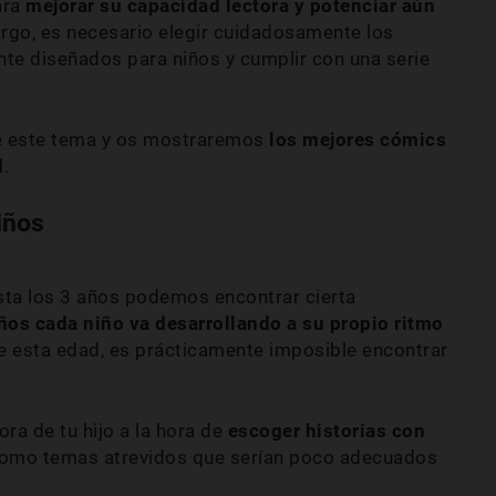
ara
mejorar su capacidad lectora y potenciar aún
argo, es necesario elegir cuidadosamente los
nte diseñados para niños y cumplir con una serie
de este tema y os mostraremos
los mejores cómics
d
.
iños
sta los 3 años podemos encontrar cierta
años cada niño va desarrollando a su propio ritmo
 de esta edad, es prácticamente imposible encontrar
ora de tu hijo a la hora de
escoger historias con
 como temas atrevidos que serían poco adecuados