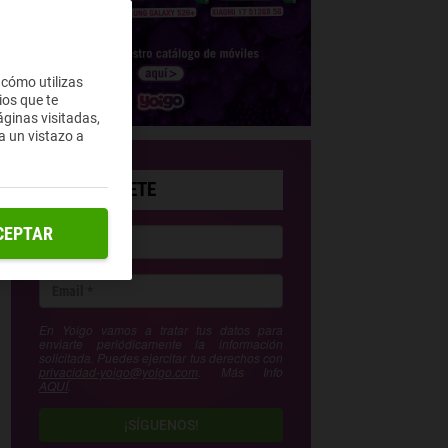
 cómo utilizas
ios que te
ginas visitadas,
a un vistazo a
SUSCRÍBETE
CEPTAR
En Yoigo vamos a tratar tus datos para
enviarte periódicamente la información
solicitada. Puedes ejercitar tus derechos con
privacidad-yoigo@yoigo.com
. Más Info
AQUÍ
.
¡SÍGUENOS!