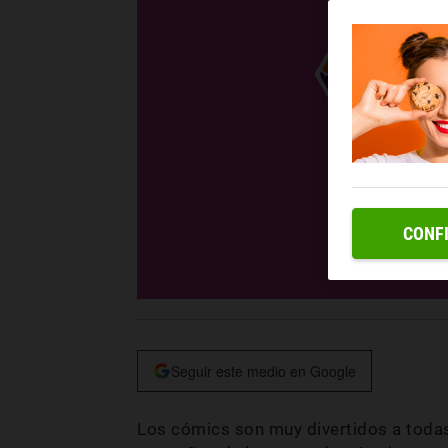
CONF
Seguir este medio en Google
Los cómics son muy divertidos a todas